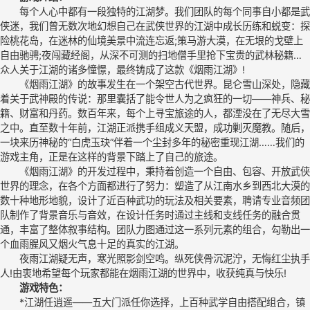
每个人心中都有一段独特的江湖梦。我们团队的每个同事自小都是武
侠迷，我们曾无数次地幻想自己在武侠世界的江湖中成长历练和蜕变：探
险桃花岛，在迷林的仙境美景中流连忘返;策马游大漠，在无垠的戈壁上
自由驰骋;夜闯藏经阁，从深不可测的扫地僧手里抢下宝贵的武林秘籍…
众人关于江湖的诸多憧憬，最终铸成了这款《烟雨江湖》!
《烟雨江湖》的故事发生在一个架空古代世界。昆仑雪山深处，隐藏
着关于武神殿的传说：那里囊括了能令世人为之疯狂的一切——神兵、秘
籍、财富和丹药。数百年来，每个上寻宝旅途的人，都湮没在了无尽大雪
之中。直至数十年前，江湖正派携手组成义天盟，成功剿灭魔教。随后，
一块来历神秘的“白虎玉玦”伴着一个尘封多年的秘密重现江湖……我们的
游戏主角，正是在这样的背景下踏上了自己的旅途。
《烟雨江湖》的开发过程中，秉持着创造一个自由、包容、开放武侠
世界的理念，在各个方面都进行了努力：塑造了从江南水乡到西北大漠的
数十种地形地貌，设计了近百种武功的玩法及相关要素，聘请专业音频团
队制作了背景音乐与音效，在设计任务时通过主线和支线任务的融合贯
通，丰富了整体叙事结构。团队力图通过这一系列元素的组合，勾勒出一
个血雨腥风又烟火气息十足的真实的江湖。
夜雨江湖疑无声，寒光照影剑空鸣。纵死侠骨沉泥泞，无悔红尘执手
人!由衷地希望每个玩家都能在烟雨江湖的世界中，收获纯真与快乐!
游戏特色：
*江湖任逍遥——五大门派任你选择，上百种武学自由搭配组合，镇