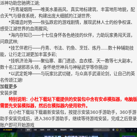
派神功助您驰骋江湖;
*丹青凝烟雨——唯美水墨画风、真实地标建筑、丰富地形地貌，配
合天气与昼夜系统，构建出庞大细腻的江湖世界;
*英雄造时势——恢弘跌宕的游戏剧情，展现武林人士的纷争权谋、
感受江湖世界的血雨腥风;
*海内存知已——十七位身怀各色绝技的伙伴，力助玩家勇闯天涯，
问鼎武林;
*技艺伴君行——丹青、书法、钓鱼、烹饪、炼丹……数十种辅助技
能，让行走江湖更加丰富多彩;
*挂帆济沧海——聚仙寨、墨门遗迹、血衣楼、天一教等七大副本，
数十名江湖邪恶头领，身怀绝世神兵与神秘武学等你挑战!
*以武定乾坤——与玩家比武切磋，与众高手武道论剑，让自己的英
名传颂江湖!
加载更多
安装步骤
特别说明：小杜下载站下载提供的安装包中含有安卓模拟器，电脑版
需要先安装模拟器，然后在模拟器内使用软件。
在小杜下载站下载最新安装包，按提示安装360手游助手，360手游
助手安装完成后，进入360手游助手，继续等待游戏安装，完成之后登录
账户即可开始游戏