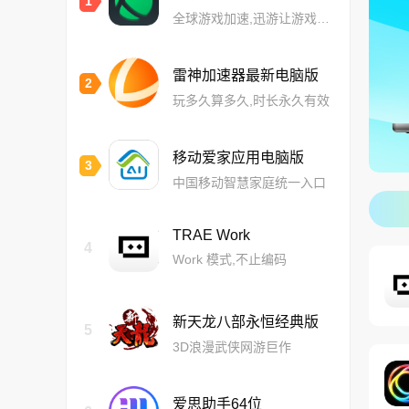
1
全球游戏加速,迅游让游戏更流畅
雷神加速器最新电脑版
2
玩多久算多久,时长永久有效
移动爱家应用电脑版
3
中国移动智慧家庭统一入口
TRAE Work
4
Work 模式,不止编码
新天龙八部永恒经典版
5
3D浪漫武侠网游巨作
爱思助手64位