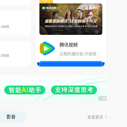
TOP1
.4MB
腾讯视频
近期热播好剧,升级观看体验更佳
.5MB
影音
查看更多