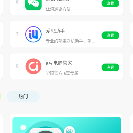
6
查看
让沟通更方便
爱思助手
7
查看
专业的苹果刷机助手、苹果越狱助手
a豆电脑管家
8
查看
华硕官方,a豆专属
热门