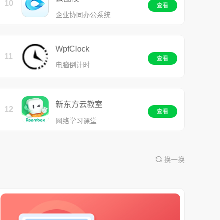
10
查看
企业协同办公系统
WpfClock
11
查看
电脑倒计时
新东方云教室
12
查看
网络学习课堂
换一换