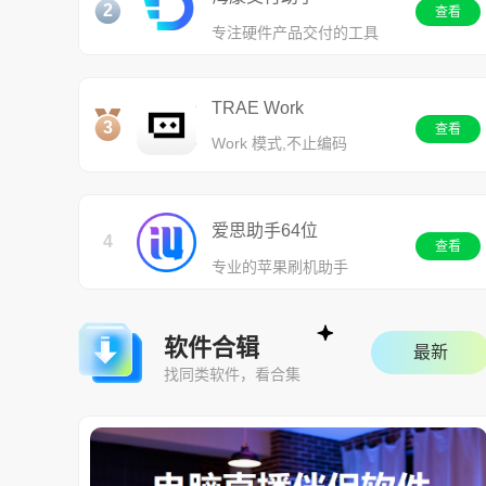
2
查看
专注硬件产品交付的工具
TRAE Work
3
查看
Work 模式,不止编码
爱思助手64位
4
查看
专业的苹果刷机助手
软件合辑
最新
找同类软件，看合集