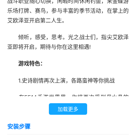
战斗职业随心切换，闲暇时间休闲钓鱼，来金碟游
乐场打牌、赛鸟，参与丰富的季节活动，在掌上的
艾欧泽亚开启第二人生。
倾听，感受，思考。光之战士们，指尖艾欧泽
亚即将开启，期待与你在这里相遇!
游戏特色：
1.史诗剧情再次上演，各路蛮神等你挑战
在FF14手游世界里，你将再次受到母水晶的
召唤，将希望之光带到海德林星球，听从水晶的引
加载更多
导，承担“冒险者”之责任，与各路蛮神较量，将艾
安装步骤
欧泽亚从永恒黑暗的威胁下解救出来......波澜壮阔