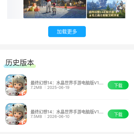
好进行选择。同时，首个版本将包含9种战斗职
业，丰富的职业体系让冒险者可以根据战斗需求或
个人喜好，通过“兵装系统”随心一键切换职业。高
自由度转职，让每一次的冒险都充满无限可能与惊
加载更多
喜!
3.钓鱼打牌赛鸟，多样第二人生
历史版本
紧张刺激的战斗只是生活的一部分。闲暇之
余，冒险者可以漫步至金碟游乐场，赛鸟逗趣、惬
最终幻想14：水晶世界手游电脑版V1.0.2
下载
7.2MB
2025-06-19
意打牌;可以盖房子、开店面;参与丰富的季节活
动，感受专属艾欧泽亚的节日氛围;通过多种渠道
获取琳琅满目的时装，打造个性角色。另外，手游
最终幻想14：水晶世界手游电脑版V1.0.22
下载
7.5MB
2026-06-10
首个版本开放了11种生产职业，冒险者可以选择成
为一名捕鱼达人挥杆垂钓，或是挖矿、炼金高手