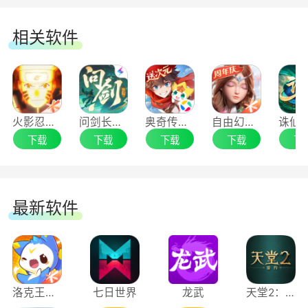
等，体验独特的第二人生。
相关软件
4.轻松社交无拘无束，冒险之路温暖相伴
FF14手游希望打造温暖而轻松的社交氛围，
没有强制社交任务，无论是独来独往还是相伴前
火影忍者手游电脑版
问剑长生手游电脑版
奥奇传说手游电脑版
自由幻想手游电脑版
行，冒险者们都能享受在艾欧泽亚的冒险生活。
下载
下载
下载
下载
下
FF14手游的社交关系多样而自由，无论是导师与
新人豆芽、固队亲友、还是萍水相逢的陌生人，都
可以收获真实而纯粹的友谊。在FF14手游的世界
最新软件
里，玩家们不仅是冒险者，更是一个大家庭，一起
探索未知，一起分享喜悦，让艾欧泽亚因有爱而更
加美好。
洛克王国：世界
七日世界
龙武
天堂2：盟约