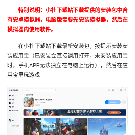
的宏大剧情、永无止境的战斗物语将重新上演。每
一次的并肩作战、每一秒的情感碰撞，都是难忘的
特别说明：小杜下载站下载提供的安装包中含
记忆。
有安卓模拟器，电脑版需要先安装模拟器，然后在
模拟器内使用软件。
与伙伴并肩挑战高难度战斗副本，是每个玩家
的荣耀时刻!在这里，每一次的战斗都需要团队的
在小杜下载站下载最新安装包，按提示安装安
默契与策略，让冒险者在协作中找到游戏的乐趣，
装应用宝（已安装会直接调用打开，未安装应用宝
也享受到战斗带来的紧张与刺激。战斗操作实现移
时，手机APP无法独立在电脑上运行），然后在应
动端适配，用多变的技能打出舞台剧般的战斗感，
用宝里玩游戏
以Limit Break华丽地结束战斗吧!
2.丰富种族任意挑选，众多职业随心切换
FF14手游提供多样的种族选择，每个种族都
有其独特的外貌与特色，冒险者可以根据自己的喜