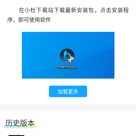
和玩家行走的路径，还可以根据玩家的表现调整敌
在小杜下载站下载最新安装包，点击安装程
人的数量、效果和音效。
序，即可使用软件
加载更多
软件特色
这个恐怖的第一人称射击游戏将带领你和你的
好友穿过城市，沼泽，深入南部的墓地，从沙凡那
历史版本
港市到新奥尔良，沿途经过 5 个漫长的战役。