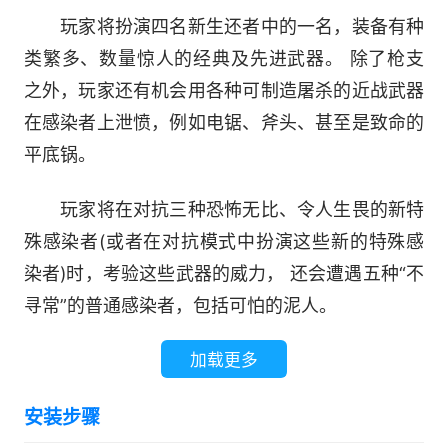
玩家将扮演四名新生还者中的一名，装备有种
类繁多、数量惊人的经典及先进武器。 除了枪支
之外，玩家还有机会用各种可制造屠杀的近战武器
在感染者上泄愤，例如电锯、斧头、甚至是致命的
平底锅。
玩家将在对抗三种恐怖无比、令人生畏的新特
殊感染者(或者在对抗模式中扮演这些新的特殊感
染者)时，考验这些武器的威力， 还会遭遇五种“不
寻常”的普通感染者，包括可怕的泥人。
加载更多
正是 AI 总监 2.0 将《求生之路》那疯狂无
比、动作场面连续不断的游戏玩法推上了新的高
安装步骤
度。 优化后的总监系统能程序化地改变沿途天气