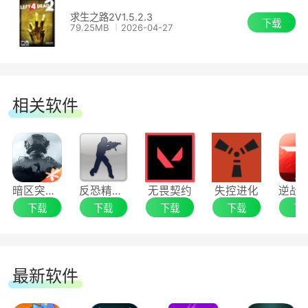
求生之路2V1.5.2.3
你会扮演四名新生还者中的一名，装备有大量
下载
79.25MB
2026-04-27
先进的武器。除了枪支之外，你还会有机会用不同
的近战武器在感染者上泄愤，例如电锯、斧头、甚
至是致命的平底锅。
相关软件
你会用这些武器与 3 个新的恐怖的难对付的特
殊感染者展开战斗(在对抗模式中也可以扮演这些
新的特殊感染者)。你也会遭遇 5 个“不寻常”的普
暗区突围：无限
反恐精英CS1.6
无畏契约
失控进化
通感染者，例如可怕的泥人。
下载
下载
下载
下载
下
人工智能导演系统 2.0 让《求生之路》更疯
狂，有更多的动作体验。升级版的导演系统能程序
最新软件
化地改变沿途天气，还可以根据你的表现调整敌人
的数量，效果和音效。根据你的游戏习惯，《求生