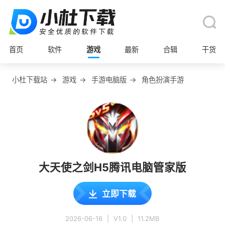
首页
软件
游戏
最新
合辑
干货
小杜下载站
→
游戏
→
手游电脑版
→
角色扮演手游
大天使之剑H5腾讯电脑管家版
立即下载
2026-06-16
|
V1.0
|
11.2MB