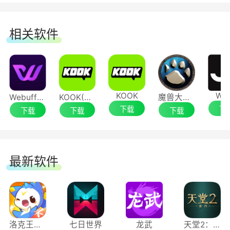
相关软件
KOOK
Wa
Webuff修改器
KOOK(原开黑啦)
魔兽大脚插件(bigfoot)
下载
下
下载
下载
下载
最新软件
洛克王国：世界
七日世界
龙武
天堂2：盟约