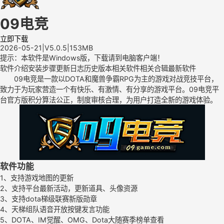
09电竞
立即下载
2026-05-21
|
V5.0.5
|
153MB
提示：本软件是Windows版，下载请到电脑客户端！
软件介绍
安装步骤
更新日志
历史版本
相关软件
相关合辑
最新软件
09电竞是一款以DOTA和魔兽争霸RPG为主的游戏对战竞技平台，
致力于为玩家营造一个有快乐、有激情、有分享的游戏平台。09电竞平
台官方版积分算法公正，制度审核合理，为用户打造全新的游戏体验。
软件功能
1、支持游戏地图的更新
2、支持平台最新活动，更新道具、头像资源
3、支持dota梯级联赛新版勋章
4、天梯组队语音开放按键发言功能
5、DOTA、IM觉醒、OMG、Dota大随赛季榜单查看