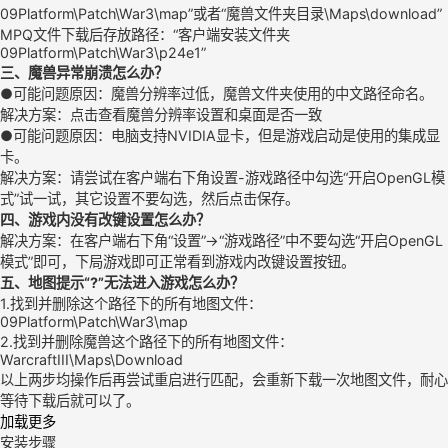
09Platform\Patch\War3\map”或者“魔兽文件夹目录\Maps\download”
MPQ文件下载后存放路径：“客户端安装文件夹
09Platform\Patch\War3\p24e1”
三、魔兽异常崩溃怎么办？
●可能问题原因：魔兽分辨率过低，魔兽文件夹使用的中文路径命名。
解决方案：点击查看魔兽分辨率设置和桌面是否一致
●可能问题原因：电脑支持NVIDIA显卡，但是游戏启动是使用的集成显
卡。
解决方案：请尝试在客户端右下角设置-游戏路径中勾选“开启OpenGL模
式”试一试，其它设置不要勾选，然后点击保存。
四、游戏内没有改键设置怎么办？
解决方案：在客户端右下角“设置”→“游戏路径”中不要勾选“开启OpenGL
模式”即可，下局游戏即可正常看到游戏内改键设置按钮。
五、地图提示“?”无法进入游戏怎么办？
1.找到并删除这个路径下的所有地图文件：
09Platform\Patch\War3\map
2.找到并删除魔兽这个路径下的所有地图文件：
WarcraftIII\Maps\Download
以上两步均操作后再尝试重启进行匹配，会重新下载一次地图文件，耐心
等待下载后就可以了。
加载更多
安装步骤