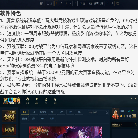
软件特色
1、魔兽系统崩溃率低：玩大型竞技游戏出现游戏崩溃是难免的，09对战
平台不敢保证绝对不会出现游戏崩溃，但是会尽量降低这种情况的发生
2、速度快：一到周末服务器就爆满，极度影响游戏的体验，在这为您提
供超快的进入速度
3、双线互联：09对战平台为电信玩家和网通玩家设置了双线专区，这样
电信和网通玩家就能在同一个大区同场竞技
4、无外挂：09对战平台采用最新的外挂检测技术，时刻为所有爱好
dota的玩家创造最公平的电子竞技环境
5、赛事直播系统：基于2009电竞网的强大赛事直播功能，在这里也为
您提供了专业的视频直播系统
6、掉线率显示：当您的对于经常掉线或者逃跑肯定是非常不爽的，09对
战平台会为你记录玩家的这些情况