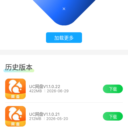
软件特色：
1.超大存储空间 数据安全存储
手机、电脑空间不够用？重要资料怕丢失？
加载更多
开通UC网盘SVIP畅享6TB存储空间，
历史版本
图片、视频随心存不再担心数据丢失。
2.上传下载不限速 文件传输更稳定
UC网盘V1.1.0.22
下载
422MB
2026-06-29
你的网速有多快，下载速度就能多快。
UC网盘V1.1.0.21
3.超级视频播放器 影视大片爽快看
下载
212MB
2026-05-20