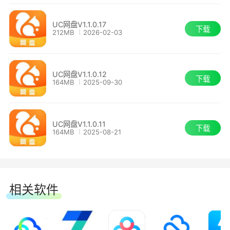
最高支持4K播放。
UC网盘V1.1.0.17
下载
212MB
2026-02-03
免费2倍速播放，最高支持5倍速。
支持手机投屏，大屏观影更沉浸。
UC网盘V1.1.0.12
下载
164MB
2025-09-30
4.相册自动备份 美好回忆永久珍藏
支持图片、视频自动备份。
UC网盘V1.1.0.11
下载
164MB
2025-08-21
智能分类帮你轻松整理相册。
智能搜索帮你快速查找照片。
相关软件
5.文档在线编辑 工作学习好帮手