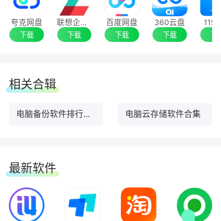
支持 Word、PPT、Excel、PDF 等格式的在
线预览和编辑，还支持12GB超大压缩包在线解
夸克网盘
联想企业网盘
百度网盘
360云盘
115
压。
下载
下载
下载
下载
下
6.支持多种设备 不同场景自由切换
相关合辑
支持手机端、电脑端、网页端、电视端多种设
备登录。
电脑备份软件排行榜TOP10下载
电脑云存储软件合集
最新软件