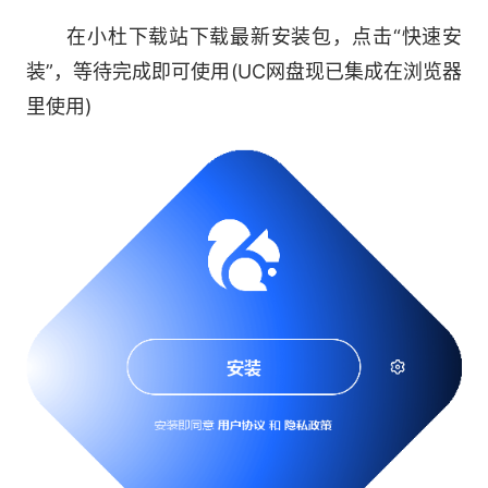
多端实时更新：电脑、手机实时同步
在小杜下载站下载最新安装包，点击“快速安
装”，等待完成即可使用(UC网盘现已集成在浏览器
软件亮点：
里使用)
1. 超大空间，超速下载：普通用户享受10GB
永久有限空间，SVIP用户支持6T空间，至臻会员
享10T空间;
2. 在线看视频，在线娱乐神器：支持大屏高清
4K观影，还有免费5倍速，支持在线字幕加载，画
中画，多窗口打开方便使用;
3. 支持Office、PDF、压缩包等文件在线打
开，Office文件还能支持在线编辑。