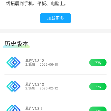
8.稳定流畅
线拓展到手机、平板、电脑上。
即使是长时间的远程控制，也能保持稳定流畅
加载更多
运行，无需担心断连!
9.安全无忧
历史版本
通过强大的身份验证和数据加密，我们确保信
息安全，防止任何未经授权的访问和数据泄露。
幕连V1.3.12
下载
2.3MB
2026-06-10
10.快速响应
幕连V1.3.10
下载
操作指令快速响应，随时随地纵享流畅的远程
2.3MB
2026-02-12
控制功能。
幕连V1.3.9
下载