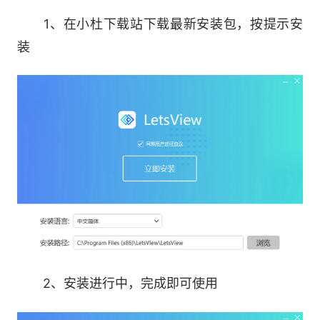
1、在小杜下载站下载最新安装包，按提示安
3.特色功能
装
手机控制电脑、多种涂鸦工具、录屏、截图
等，还有更多特色功能不断上线中
4.保障安全
投屏过程中，在输入密码或执行安全相关操作
时会及时保护您的隐私。
5.极致大屏纵享视觉盛宴
将iPhone屏幕镜像到智能电视，您可以轻松地
2、安装进行中，完成即可使用
与家人或朋友共享照片、电影、手机游戏屏幕和其
他应用程序内容。支持华为智慧屏、创维、小米、