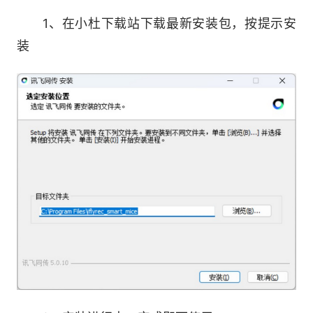
1、在小杜下载站下载最新安装包，按提示安
2、快速同传
装
快捷自主创会，提供中文和英、日、韩、法、德、
俄、西班牙、意大利语、阿拉伯语、泰语、越南
语、粤语、维吾尔语、藏语语种的实时翻译，支持
字幕投屏、字幕分享、语音播报功能，实现看字
幕、听同传；辅助字幕设置和效果优化功能，字幕
可以自定义样式设置，识别翻译更准确。