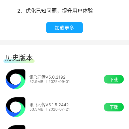
2、优化已知问题，提升用户体验
4、语音播报
加载更多
可以一键分享会议原声及翻译语音播报，提供中文
和英、日、韩、法、德、俄、西班牙、意大利语、
历史版本
阿拉伯语、泰语、越南语、粤语、维吾尔语、藏语
的语音合成播放，解决会议现场和在线场景看字
讯飞同传V5.0.2192
幕、听同传的诉求。
下载
52.9MB
2025-09-01
讯飞同传V5.1.5.2442
下载
53.5MB
2026-07-21