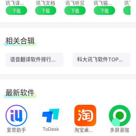
一、会议服务，因专业而赢得信赖
讯飞译制（讯飞听见字幕）
讯飞文档
讯飞听见
讯飞输入法
讯飞
下载
下载
下载
下载
下
1.悬浮字幕/快速同传
每天享 20 分钟免费体验时长
相关合辑
2.预约同传
语音翻译软件排行榜前10名下载
科大讯飞软件TOP前10名下载
提前获取语音播报收听方式，支持提前测试及正式
会议分享使用
最新软件
3.VIP服务
专业团队线上线下高效会务保障
ToDesk
4.术语库管理
爱思助手
淘宝桌面版
多屏录咖