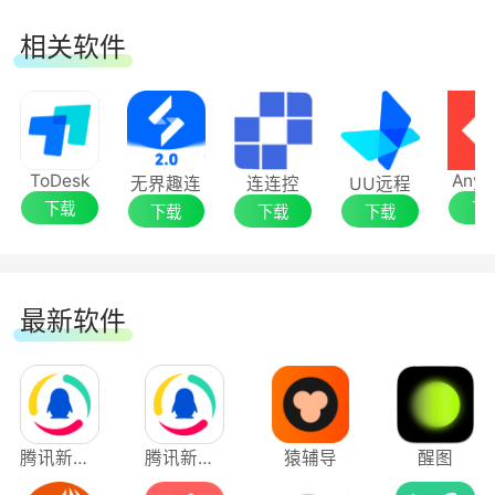
相关软件
(5)主预览、电子地图、电视墙等模块可灵活拖
拽，实现多屏显示和控制。
(6)支持大路数NVR，支持后端硬盘录像机Smart
ToDesk
AnyD
无界趣连
连连控
UU远程
2.0功能。
下载
下
下载
下载
下载
(7)支持报警主机、可视对讲的管理。
(8)支持H.265、Smart 264预览回放。
最新软件
常见问题
为什么海康威视iVMS-4200设备没有录像，回放
搜索不到文件
腾讯新闻应用电脑版
腾讯新闻电脑版
猿辅导
醒图
请确定设备录像计划配置是否成功、完整，确定设