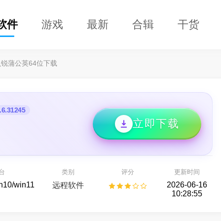
软件
游戏
最新
合辑
干货
贝锐蒲公英64位下载
.6.31245
立即下载
DClaw
益盟操盘手
即用的 AI 智能助手
看股票,选好股
台
类别
评分
更新时间
AI助手
股票行情
in10/win11
2026-06-16
远程软件
10:28:55