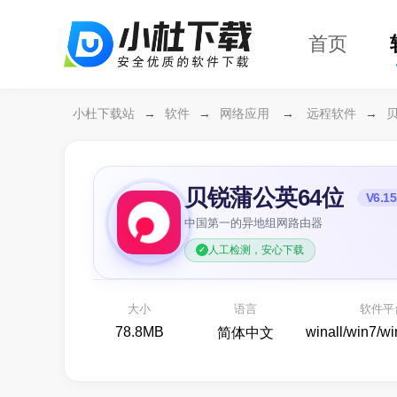
首页
小杜下载站
→
软件
→
网络应用
→
远程软件
→
贝锐蒲公英64位
V6.15
中国第一的异地组网路由器
人工检测，安心下载
万兴恢复专家64位
开箱
各种存储设备数据恢复
大小
语言
软件平
备份还原
78.8MB
winall/win7/w
简体中文