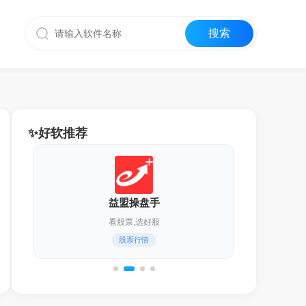
✨好软推荐
迅雷17
化繁为简,更轻快！
通用下载器