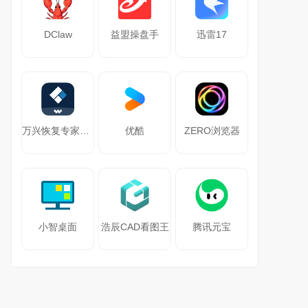
DClaw
益盟操盘手
迅雷17
万兴恢复专家64位
优酷
ZERO浏览器
小智桌面
浩辰CAD看图王
腾讯元宝