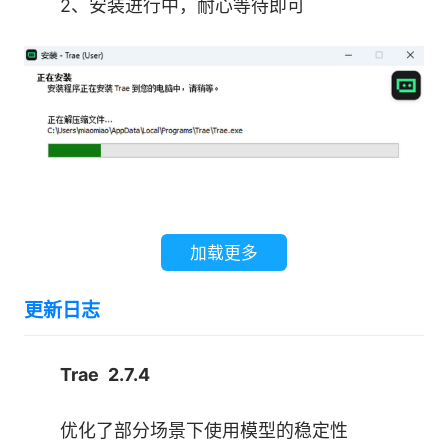
2、安装进行中，耐心等待即可
的原则。
1、本地数据存储
代码文件默认保存在用户本地设备。为生成索
引，文件可能会被临时上传以计算嵌入。处理完成
后，所有明文数据将被删除。
2、安全访问控制
加载更多
通过严格的访问权限管理和加密传输机制，防
更新日志
止未经授权的访问，降低安全风险。
Trae 2.7.4
3、区域化部署
优化了部分场景下使用模型的稳定性
用户数据与服务基础设施依据账号归属地进行