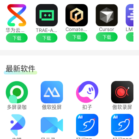
Comate AI IDE
Cursor
华为云码道（CodeArts）代码智能体
TRAE-AI编程
下载
下载
下
下载
下载
最新软件
多屏录咖
傲软投屏
扣子
傲软录屏