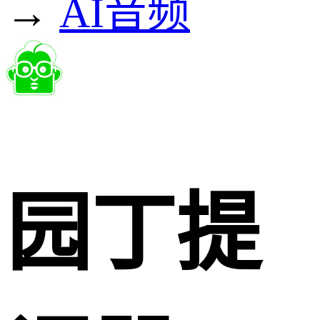
→
AI音频
园丁提