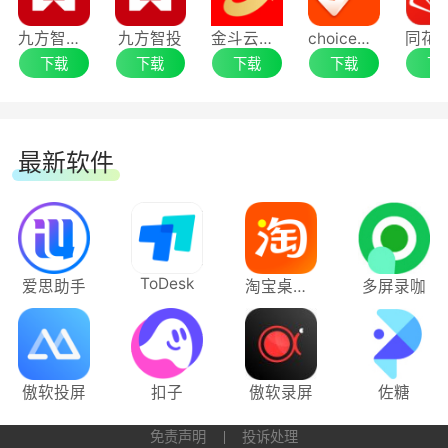
九方智投客户端
九方智投
金斗云智投
choice金融终端
下载
下载
下载
下载
下
最新软件
ToDesk
爱思助手
淘宝桌面版
多屏录咖
傲软投屏
扣子
傲软录屏
佐糖
免责声明
投诉处理