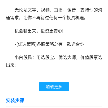
无论是文字、视频、直播、语音，支持你的沟
通需求，让你不再错过任何一个投资机遇。
机会聊出来，投资更安心!
-[优选策略]各路策略总有一款适合你
小白股民：用选股宝、优选大师，价值股票选
出来;
资深股民：龙虎榜、董秘爆料，未来大事件，
从资讯中获取投资机遇;
加载更多
技术玩家：用DDE决策，阶段统计，历史回
安装步骤
看，通过技术指标编辑适合自己的投资策略;