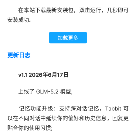
2、新增桌宠系统，可通过特殊口令领取桌宠，带
在本站下载最新安装包，双击运行，几秒即可
来更有陪伴感的使用体验。
安装成功。
加载更多
更新日志
v1.1 2026年6月17日
上线了 GLM-5.2 模型;
软件亮点
记忆功能升级：支持跨对话记忆，Tabbit 可
1、添加引用
以在不同对话中延续你的偏好和历史信息，回复更
贴合你的使用习惯;
引用任何触手可及的文字、截图、网页、文件等作