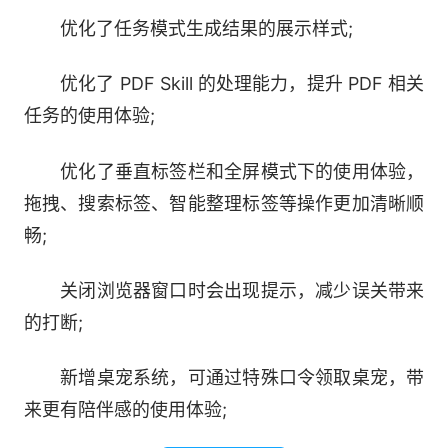
为上下文，获得精准定制答案。
优化了任务模式生成结果的展示样式;
2、更多模式
优化了 PDF Skill 的处理能力，提升 PDF 相关
任务的使用体验;
自动化处理重复任务——为你打开页面、填写表单
并执行操作。
优化了垂直标签栏和全屏模式下的使用体验，
拖拽、搜索标签、智能整理标签等操作更加清晰顺
3、免费使用顶尖模型
畅;
自由切换国内领先 AI 模型——MiniMax M3、
关闭浏览器窗口时会出现提示，减少误关带来
DeepSeek V4.0、Kimi K2.6、GLM 5.2、
的打断;
Doubao-Seed-2.0、Qwen3.5-Plus、LongCat
等。
新增桌宠系统，可通过特殊口令领取桌宠，带
来更有陪伴感的使用体验;