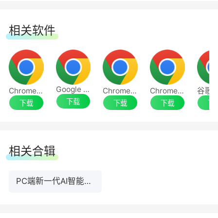
相关软件
Google Chrome
Chrome 64位
Chrome浏览器最新版
Chrome浏览器
下载
下载
下载
下载
下
相关合辑
●运营达人：多端适配 + 自动发布
读取稿件内容，在各平台创作页中自动填写标题与
PC端新一代AI智能浏览器推荐
正文等关键信息，并按平台差异补全标签、分区、
封面、可见性等发布设置后提交发布，实现一稿多