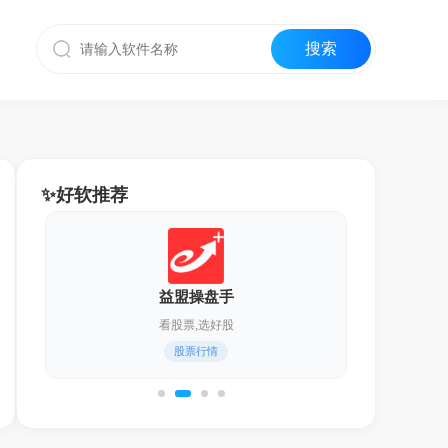
✨好软推荐
迅雷17
化繁为简,更轻快！
通用下载器