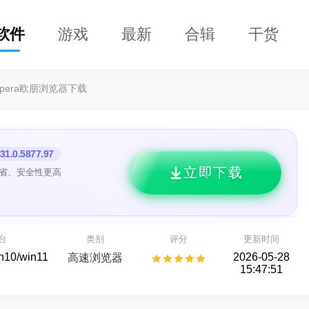
软件
游戏
最新
合辑
干货
pera欧朋浏览器下载
31.0.5877.97
立即下载
更省、安全性更高
DClaw
益盟操盘手
的 AI 智能助手
看股票,选好股
台
类别
评分
更新时间
AI助手
股票行情
in10/win11
2026-05-28
高速浏览器
15:47:51