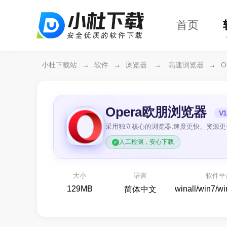
首页
小杜下载站
→
软件
→
浏览器
→
高速浏览器
→
O
Opera欧朋浏览器
V1
采用独立核心的浏览器,速度更快、资源
人工检测，安心下载
万兴恢复专家64位
开箱即用
各种存储设备数据恢复
大小
语言
软件平
备份还原
129MB
winall/win7/w
简体中文