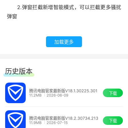
2、一键清理
2.弹窗拦截新增智能模式，可以拦截更多骚扰
弹窗
一键扫描系统垃圾、软件垃圾、隐私痕迹，无
用插件，深度清理释放空间
3.新增划词管理功能，避免Al类应用划词弹窗
干扰
加载更多
3、电脑加速
4.优化感染型病毒的提示弹窗样式，对病毒危
管理开机启动项、系统服务项，智能判断卡慢
害介绍更详细
软件，关闭无需软件
历史版本
腾讯电脑管家 17.8
【软件市场】
腾讯电脑管家最新版V18.1.30225.301
下载
11.2MB
2026-06-09
17.8最新版本来咯，这次我们优化了以下功能:
1、正版无捆绑
1.新增AI助手，内置混元、deepseek双模型，
10000+正版软件，一键下载安装，高速无捆
腾讯电脑管家最新版V18.2.30734.213
下载
图文总结全网搜索即刻呈现
11.9MB
2026-07-15
绑