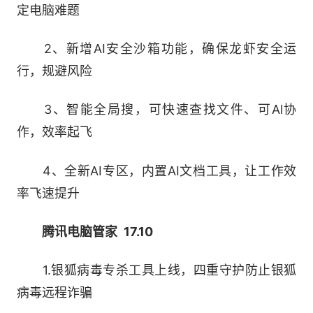
2、全面阻止静默推装
定电脑难题
一键开启安装提示，远离静默、捆绑推装烦恼
2、新增AI安全沙箱功能，确保龙虾安全运
行，规避风险
3、强力查杀病毒木马
3、智能全局搜，可快速查找文件、可Al协
三大自研引擎，实力护航，深入系统底层，彻
作，效率起飞
底查杀顽固病毒
4、全新AI专区，内置AI文档工具，让工作效
【清理加速】
率飞速提升
1、系统盘清理
腾讯电脑管家 17.10
全盘扫描虚拟内存、更新缓存、聊天文件、下
1.银狐病毒专杀工具上线，四重守护防止银狐
载文件，快速释放C盘空间
病毒远程诈骗