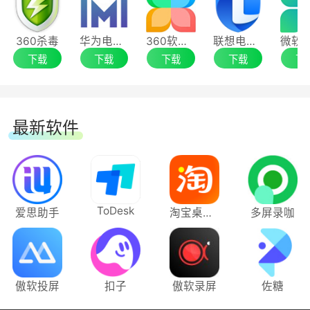
能，保护微信不被篡改、被远程，保护微信隐私安
护电脑远离风险
全
360杀毒
华为电脑管家
360软件管家
联想电脑管家
2、同步运行状态
下载
下载
下载
下载
下
腾讯电脑管家 17.6
实时同步CPU占用、系统盘剩余、内存占用，
17.6最新版本来咯，这次我们优化了以下功能:
加速优化一键直达
最新软件
1.混元+DeepSeek双模型加持，元宝随时为你
3、检测实时网速
解答难题
智能检测软件/进程上传速度、下载速度，网
ToDesk
爱思助手
淘宝桌面版
多屏录咖
2.增加敏感权限保护功能，防止恶意程序偷偷
络卡慢高效优化
远程、打开摄像头等窃取隐私
3.在截图中可以检测图片是否由AI生成，识别
傲软投屏
扣子
傲软录屏
佐糖
假图、防范诈骗、恶搞