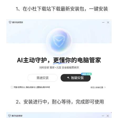
1、在小杜下载站下载最新安装包，一键安装
腾讯电脑管家为国内首个采用“ 4+1 ”核“芯”杀
毒引擎的专业杀毒软件，应用了腾讯自研第二代反
病毒引擎，资源占用少，基于CPU虚拟执行技术能
够根除顽固病毒，大幅度提升深度查杀能力。
在VB100、AVC、AV-TEST、Check Mark等
国际权威杀毒软件评测中，腾讯电脑管家的专业安
全能力得到权威认可，成为获得国际权威认证“四
2、安装进行中，耐心等待，完成即可使用
大满贯”的国产杀毒软件，杀毒能力已跻身国际一
流杀毒软件行列。