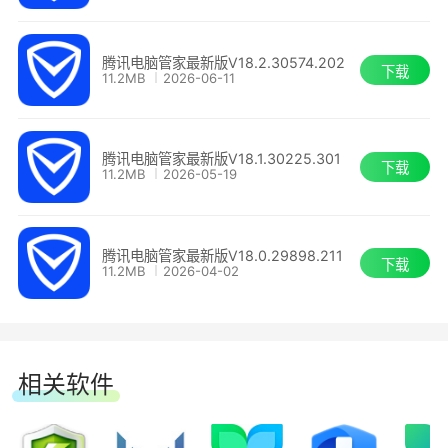
2.新增划词助手，划选文字，AI帮忙理解、翻
2、去插件更新
腾讯电脑管家最新版V18.2.30574.202
译，哪里不懂选哪里
下载
11.2MB
2026-06-11
更新无插件，自动清理冗余安装包，清洁又省
3.增加敏感权限保护功能，防止恶意程序偷偷
心
远程、打开摄像头等窃取隐私
腾讯电脑管家最新版V18.1.30225.301
下载
11.2MB
2026-05-19
3、卸载无残留
4.新增快捷键保护功能，一键检测快捷键被哪
些应用占用，快速释放快捷键
多样式卸载分类，快速定位目标软件，强力删
腾讯电脑管家最新版V18.0.29898.211
下载
11.2MB
2026-04-02
除零残留
腾讯电脑管家 17.7
【桌面管家侠】
17.7最新版本来咯，这次我们优化了以下功能:
相关软件
1、掌控防护行为
1.文件搜索重磅更新，不仅可以搜索标题，还
可以直接搜索文档内容2.新增微信安全增强防护功
全天候监测电脑行为，防护详情清晰明了，守