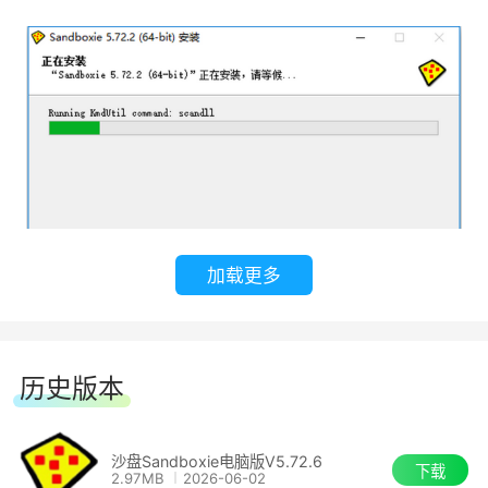
现在这期间安装的程序包括木马都消失了，相当的
安全。
保护整个电脑，充当半个“影子系统”
Sandboxie还提供整个电脑的保护，在
Sandboxie中选择“功能”菜单，然后“选择运行沙盘
→Windows资源管理器”，就会自动弹出有两个
“[#]”符号的“我的电脑”窗口。之后对整个电脑进行
加载更多
任意操作，包括格式化分区、删除文件、拷贝文件
等都很安全。恢复的方法很简单。在Sandboxie主
界面选择“配置→沙盘设置→设置自动清理选项”，
历史版本
将隔离层中的内容清除即可。
沙盘Sandboxie电脑版V5.72.6
另外，在最新的Sandboxie最新版本中，它提
下载
2.97MB
2026-06-02