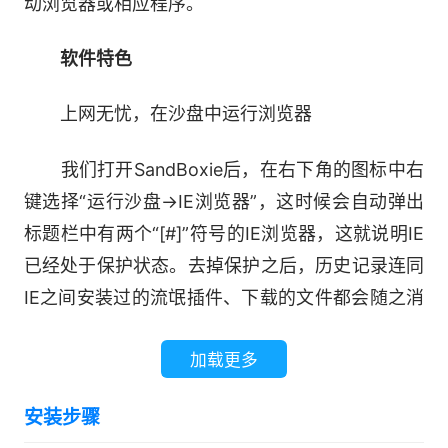
动浏览器或相应程序。
软件特色
上网无忧，在沙盘中运行浏览器
我们打开SandBoxie后，在右下角的图标中右
键选择“运行沙盘→IE浏览器”，这时候会自动弹出
标题栏中有两个“[#]”符号的IE浏览器，这就说明IE
已经处于保护状态。去掉保护之后，历史记录连同
IE之间安装过的流氓插件、下载的文件都会随之消
失。
加载更多
提醒：Sandboxie本身只能对第一个IE浏览器
安装步骤
进程进行保护，不过用桌面上Sandboxie的保护IE