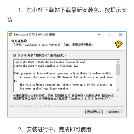
的快捷方式来上网，无论打开多少个IE浏览器，都
在保护状态下。
1、在小杜下载站下载最新安装包，按提示安
装
测试安装危险程序
木马和病毒总是比杀毒软件抢先一步。所以我
们在安装程序的时候，即使杀毒软件没有报毒，也
存在一定的风险。但使用Sandboxie后，就会将风
险降低为零了。
选要安装或解压的不明程序，按鼠标右键，选
择“用沙盘运行”，就会以保护的形式来安装或解压
该程序。同样，在程序的安装窗口中会发现标题栏
上有两个“[#]”符号代表受保护。笔者在安装一个捆
绑木马的程序时做了保护措施。恢复系统之后，发
2、安装进行中，完成即可使用