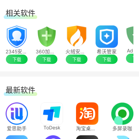
相关软件
Adgu
2345安全卫士增强版
360加固助手
火绒安全软件6.0
希沃管家
下
下载
下载
下载
下载
最新软件
ToDesk
爱思助手
淘宝桌面版
多屏录咖