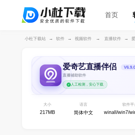
首页
小杜下载站
→
软件
→
视频软件
→
直播软件
→
爱奇艺直播伴侣
V6.9.
直播辅助软件
人工检测，安心下载
万兴恢复专家64位
开箱即用
各种存储设备数据恢复
大小
语言
软件平
备份还原
217MB
winall/win7/w
简体中文