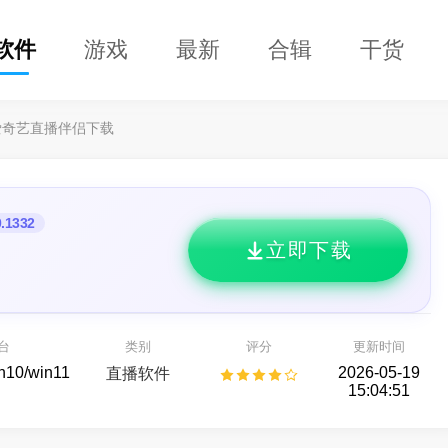
软件
游戏
最新
合辑
干货
爱奇艺直播伴侣下载
0.1332
立即下载
DClaw
益盟操盘手
的 AI 智能助手
看股票,选好股
台
类别
评分
更新时间
AI助手
股票行情
in10/win11
2026-05-19
直播软件
15:04:51