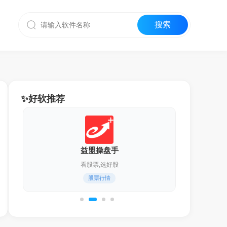
✨好软推荐
迅雷17
化繁为简,更轻快！
通用下载器