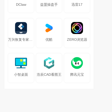
DClaw
益盟操盘手
迅雷17
万兴恢复专家64位
优酷
ZERO浏览器
小智桌面
浩辰CAD看图王
腾讯元宝