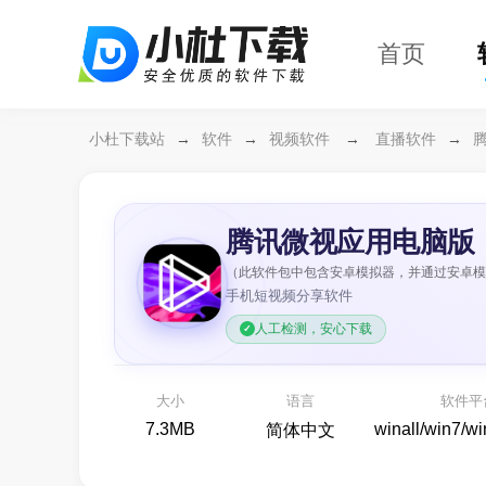
首页
小杜下载站
→
软件
→
视频软件
→
直播软件
→
腾讯微视应用电脑版
（此软件包中包含安卓模拟器，并通过安卓模
手机短视频分享软件
万兴恢复专家64位
人工检测，安心下载
开箱
各种存储设备数据恢复
备份还原
大小
语言
软件平
7.3MB
winall/win7/w
简体中文