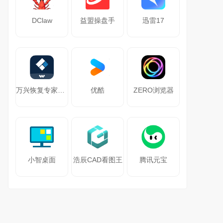
DClaw
益盟操盘手
迅雷17
万兴恢复专家64位
优酷
ZERO浏览器
小智桌面
浩辰CAD看图王
腾讯元宝