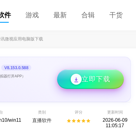
软件
游戏
最新
合辑
干货
腾讯微视应用电脑版下载
V8.153.0.588
拟器打开APP）
立即下载
DClaw
益盟操盘手
即用的 AI 智能助手
看股票,选好股
AI助手
股票行情
台
类别
评分
更新时间
in10/win11
2026-06-09
直播软件
11:05:17