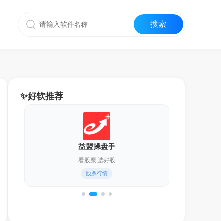
✨好软推荐
迅雷17
化繁为简,更轻快！
通用下载器