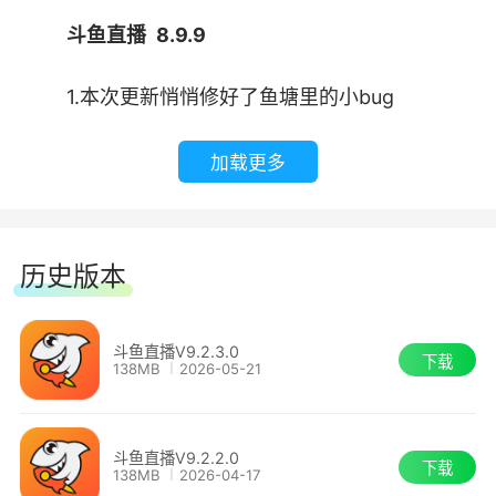
斗鱼直播 8.9.9
●娱乐天地
1.本次更新悄悄修好了鱼塘里的小bug
斗鱼直播 8.9.8
加载更多
1.殿堂主播等级体系上线，等级上限开放至
120级
历史版本
2.用户体验优化，看直播更加顺畅
斗鱼直播V9.2.3.0
下载
138MB
2026-05-21
斗鱼直播 8.9.4
1.全新任务系统和积分玩法已上线，大量游戏
●科技文化
斗鱼直播V9.2.2.0
下载
道具和微信现金等您来拿，快来参与任务赢取奖励
138MB
2026-04-17