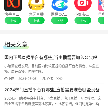
用户体验优化
快手直播伴侣
虎牙直播
网易CC直播
小红书直播助手64位
斗鱼直播 8.6.9
下载
下载
下载
下载
下
用户体验优化
●语音直播
斗鱼直播 8.6.8.3
相关文章
修复已知Bug，优化客户端对新系统兼容性
国内正规直播平台有哪些_当主播需要加入公会吗
小编调查后发现，目前国内比较正规的直播平台有抖音、斗鱼直
斗鱼直播 8.6.0.10
播、虎牙直播、哔哩哔哩。
日期：2024-06-05
作者：XXD
优化用户体验
2024热门直播平台有哪些_直播需要准备哪些设备
斗鱼直播 8.5.0.1
2024热门直播平台有抖音，斗鱼直播，虎牙直播，哔哩哔哩。这
四个直播平台热度流量都比较高，也比较靠谱，但同时竞争也确实
【优化】直播间pk条允许关闭