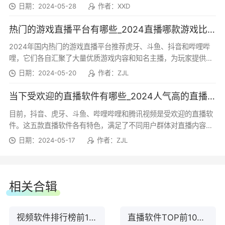
激烈，小伙伴们可以先尝试一下，找到适合自己...
使用教程
日期：2024-05-28
作者：XXD
【优化】语音直播间完善开播设置
如何在斗鱼直播间发送弹幕？
热门的游戏直播平台有哪些_2024直播哪款游戏比较好
2024年国内热门的游戏直播平台推荐虎牙、斗鱼、抖音和哔哩哔
【优化】多人连麦时直播间展示调整
步骤1、进入斗鱼直播客户端，点击右上角【人物
哩，它们各自汇聚了大量优质游戏内容和知名主播，为玩家提供了
丰富多彩的游戏直播体验。
头像】进行登录 。
日期：2024-05-20
作者：ZJL
【修复】 修复已知问题
当下受欢迎的直播软件有哪些_2024人气高的直播软件排行榜
斗鱼直播 8.4.8.5
目前，抖音、虎牙、斗鱼、哔哩哔哩和腾讯视频是受欢迎的直播软
件。这五款直播软件各有特色，满足了不同用户群体对直播内容的
多样化需求，从游戏竞技到泛娱乐，再到专业内容...
【修复】修复了若干功能体验问题
日期：2024-05-17
作者：ZJL
斗鱼直播 8.4.7.1
相关合辑
【优化】优化语音直播间功能体验
视频软件排行榜前10名下载
直播软件TOP前10名下载
斗鱼直播 6.0.2.1