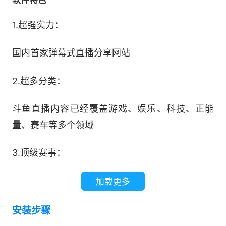
1.超强实力：
国内首家弹幕式直播分享网站
2.超多分类：
斗鱼直播内容已经覆盖游戏、娱乐、科技、正能
量、赛车等多个领域
3.顶级赛事：
承揽了LPL全部赛事、S8总决赛和MSI赛事分播
加载更多
权，还获得了德玛西亚杯的独播权，自制DAL斗鱼
安装步骤
超级联赛