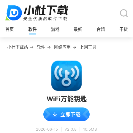
首页
软件
游戏
最新
合辑
干货
小杜下载站
→
软件
→
网络应用
→
上网工具
WiFi万能钥匙
立即下载
2026-06-15
|
V2.0.8
|
10.5MB