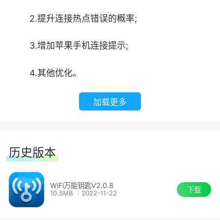
依托千万级 WiF 安全指纹数据的持续更新和积
2.提升连接热点错误的概率;
累，构建庞大且精准的风险数据库，持续更新
WiFi风险情报，密切追踪各类新型网络攻击手段、
3.增加苹果手机连接提示;
恶意 WiFi特征，确保对潜在风险的识别，始终紧
跟网络安全威胁的演变节奏
4.其他优化。
2、多维度安全检测
加载更多
多维度检测WiFi安全状态，涵盖网络接入认证安
全、数据传输过程安全、网络环境中是否存在恶意
历史版本
4.安装完成会有提示，点击【完成】，就可以
软件等维度，精准识别 WiFi的可信与风险特征，
使用软件啦。
为用户连接网络提供全面、细致的安全评估，守护
用户网络使用过程中的信息安全与网络环境安全。
WiFi万能钥匙V2.0.8
下载
10.5MB
2022-11-22
3、周边WiFi安全可视化