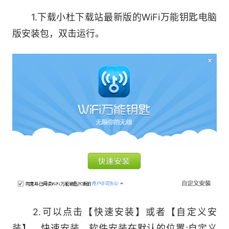
扫描二维码，轻松点击即可快速接入WiFi，极大简
1.下载小杜下载站最新版的WiFi万能钥匙电脑
化连接步骤，降低用户使用门槛。
版安装包，双击运行。
2、智能速连模式
用户进入熟悉区域，自动匹配优质网络，无需手动
操作，即刻接入，轻松畅享网络，打造连贯、便捷
的网络使用体验。
3、智能网络优选
实时监测周边WiF信号强度、稳定性、网速等指
标，自动筛选最优网络;当前连接网络质量下降
时，无感切换至更优质网络，全程无需用户干预，
2.可以点击【快速安装】或者【自定义安
保障网络始终流畅。
装】。快速安装，软件安装在默认的位置;自定义