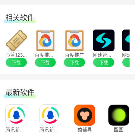
提供可视化的周边 WiFi安全状态可视化能力，自
相关软件
动扫描并清晰呈现周围所有 WiF热点的安全状态，
以不同颜色、标识区分可信与风险网络，让用户直
观掌握周边网络安全态势，无需专业知识，也能快
速识别危险，提前规避信息泄露、设备被入侵等隐
心蓝12306订票助手
百度推广助手
百度推广
网速管家Speedtest电脑版
患，安全状态一目了然。
下载
下载
下载
下载
下
最新软件
腾讯新闻应用电脑版
腾讯新闻电脑版
猿辅导
醒图