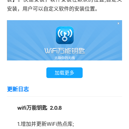
安装，用户可以自定义软件的安装位置。
加载更多
更新日志
企业级安全防护矩阵
wifi万能钥匙 2.0.8
3.设置完毕点击【立即安装】，耐心等待软件
1、WiFi安全情报实时更新
安装完成。
1.增加并更新WiFi热点库;