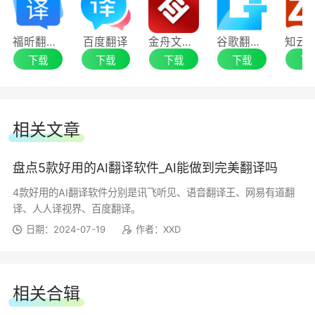
·划句后可快速润色，支持开关灵活设置;
-实时收录最新词汇;支持英汉、日汉、韩汉、
福昕翻译大师
百度翻译
金舟文档翻译软件
谷歌翻译器
法汉、德汉、俄汉、葡汉、西汉互译;
网易有道翻译 10.2.2.0
下载
下载
下载
下载
下
-完整收录《学习型牛津词典》、《新牛津英
无论英音、美音，来有道翻译听中国人的全球
汉双解大词典》、《韦氏大学英语词典》、《柯林
发音!注入灵魂的发音，才是更适合中国宝宝体质
相关文章
斯COBUILD高级英汉双解词典》、《新世纪日汉
的语言学习工具，帮助学习者们高效记忆单词!有
双解大辞典》、龙朝《韩中词典》《中韩词典》等
道翻译已上线京glish、津glish等超多方言英语发
盘点5款好用的AI翻译软件_AI能做到完美翻译吗
权威词典;
音，正宗地道，就是那个味儿!更多隐藏单词等你
4款好用的AI翻译软件分别是讯飞听见、语音翻译王、网易有道翻
来体验~
译、人人译视界、百度翻译。
-单词图谱：可视化词典+思维导图记忆法;
日期：2024-07-19
作者：XXD
网易有道翻译 10.2.0.0
-单词笔记：支持添加单词笔记，同步保存单
词本;
-修复部分已知问题，体验进一步优化～
相关合辑