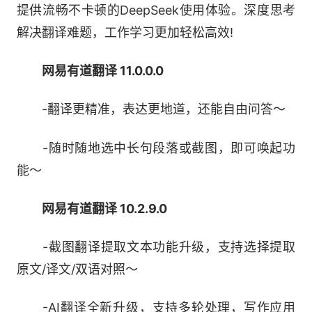
提供流畅不卡顿的DeepSeek使用体验。深度思考
3.网易有道翻译安装成功，点击【立即体验】
解决翻译难题，工作学习更加轻松高效!
网易有道翻译 11.0.0.0
【AI写作】
-翻译更精准，表达更地道，还能自由问答～
-一键成文，AI快速生成邮件、通知模板内
容，提高生产力;
-随时随地选中长句段落或截图，即可唤起功
能～
-母语级润色、扩写、总结、去重等功能助力
内容质量提升;
网易有道翻译 10.2.9.0
-智能纠错，智能识别200种错误，覆盖语
-截图翻译提取文本功能升级，支持选择提取
法、词汇、拼写、格式等;
原文/译文/双语对照～
-AI翻译全新升级，支持多轮处理，写作应用