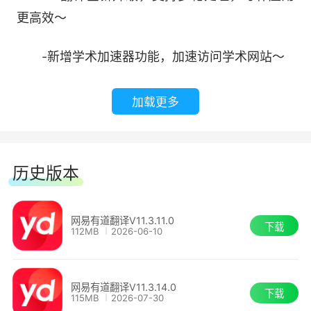
更高效～
-新增学术加速器功能，加速访问学术网站～
网易有道翻译 10.2.8.0
加载更多
-截图翻译提取文本功能升级，支持选择提取
原文/译文/双语对照～
历史版本
-AI翻译全新升级，支持多轮处理，写作应用
更高效～
网易有道翻译V11.3.11.0
下载
【AI一键创作PPT】
112MB
2026-06-10
-新增学术加速器功能，加速访问学术网站～
只需输入主题，即刻生成一份布局配色丰富的
网易有道翻译V11.3.14.0
PPT~
网易有道翻译 10.2.6.0
下载
115MB
2026-07-30