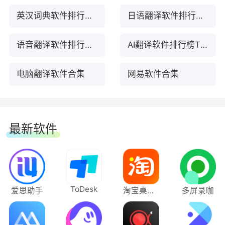
网易有道翻译 10.1.8.0
英汉词典软件排行榜前十名下载
日语翻译软件排行榜TOP10下载
AI写作新功能
语音翻译软件排行榜前10名下载
AI翻译软件排行榜TOP10下载
-增加更多写作模板，一键生成文章、邮件等
电脑翻译软件合集
网易软件合集
内容～
-智能纠错，识别词汇频繁使用等问题～
最新软件
网易有道翻译 10.1.6.0
软件特色功能：
-查词笔记支持添加图片啦～
1、有道AIBox：鼠标一划，智能改写翻译，
一步到位
网易有道翻译 10.1.5.0
ToDesk
爱思助手
淘宝桌面版
多屏录咖
①句子润色
-上线AI翻译，大语言翻译模型支持，翻译更