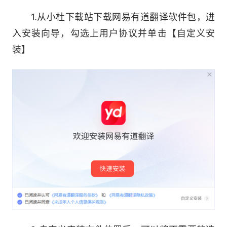
软件亮点：
1.从小杜下载站下载网易有道翻译软件包，进
入安装向导，勾选上用户协议并单击【自定义安
【网易有道词典桌面端】正式改名为【网易有
装】
道翻译】
——比强大更强大的翻译生产力工具，让你的
电脑瞬间变身AIPC
针对Windows平台特性，我们特别推出全新
的版本，作为Windows系统下必备的翻译软件，
在同类软件排行位居前列，10亿用户都在用!
用AI重新定义翻译，WE DO MORE THAN
TRANSLATION!