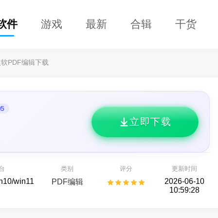
软件
游戏
最新
合辑
干货
傲软PDF编辑下载
05
立即下载
DClaw
益盟操盘手
的 AI 智能助手
看股票,选好股
台
类别
评分
更新时间
AI助手
股票行情
in10/win11
2026-06-10
PDF编辑
10:59:28