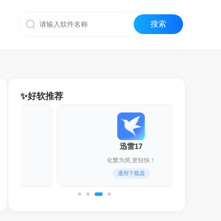
✨好软推荐
迅雷17
化繁为简,更轻快！
通用下载器