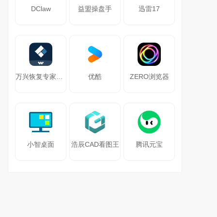
DClaw
益盟操盘手
迅雷17
万兴恢复专家64位
优酷
ZERO浏览器
小智桌面
浩辰CAD看图王
腾讯元宝