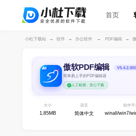
首页
小杜下载站
→
软件
→
办公软件
→
PDF编辑
→
傲软PDF编辑
V5.4.2.00
简单易上手的PDF编辑器
人工检测，安心下载
万兴恢复专家64位
开箱即用
各种存储设备数据恢复
大小
语言
软件平
备份还原
1.85MB
winall/win7/w
简体中文