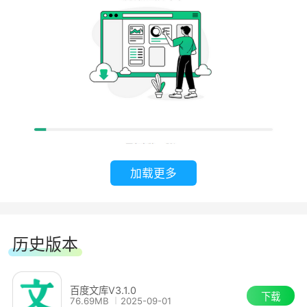
软件特色：
海量资源：精选2亿优质文档，手心里的私人
资料库，打开眼界
极致体验：更好用的手机阅读器，转为移动定
制的阅读体验，舒适自然
加载更多
多端同步：随时随地地阅读文档，启发灵感的
3、最后软件就安装完成了。
思路，如影随形
个性推荐：优质文档精准推送，心灵感应般的
历史版本
默契，应你所需
百度文库V3.1.0
下载
76.69MB
2025-09-01