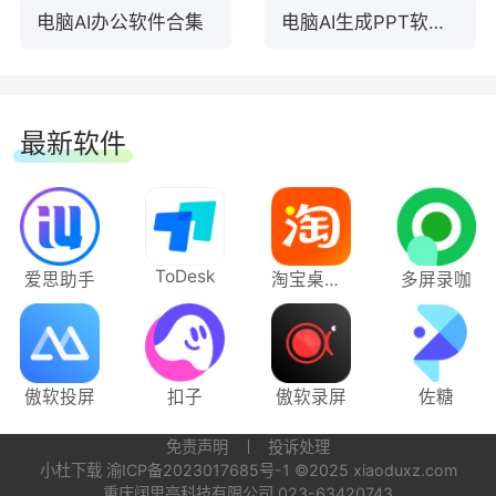
电脑AI办公软件合集
电脑AI生成PPT软件合集
最新软件
ToDesk
爱思助手
淘宝桌面版
多屏录咖
傲软投屏
扣子
傲软录屏
佐糖
免责声明
投诉处理
小杜下载
渝ICP备2023017685号-1
©2025 xiaoduxz.com
重庆阔思亮科技有限公司 023-63420743