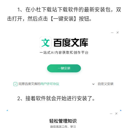
1、在小杜下载站下载软件的最新安装包，双
14亿文档，随查随用，实用工具一应俱全
击打开，然后点击【一键安装】按钮。
4、AI扩写/缩写/续写
5、AI润色/修订/改变语气
6、文档生成PPT
7、文档总结与问答
8、思维导图
2、接着软件就会开始进行安装了。
9、智能小说写作
10、多文档合并