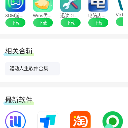
星空运行库修复大师 2.0.3.54
3DM游戏修复大师
Wins优化清理大师
迅读DLL修复工具
电脑店U盘启动盘制作工具
下
下载
下载
下载
下载
【优化】优化部分页面的操作引导和内容
【优化】减少修复期间的硬件性能占用
相关合辑
【修复】修复其他已知问题
驱动人生软件合集
星空运行库修复大师 2.0.3.50
【优化】优化部分页面的操作引导和内容
最新软件
【修复】修复部分环境下VC运行库安装失败
的问题