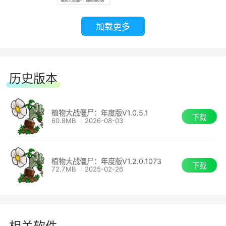
作用：
加载更多
●购买猫尾草需要225阳光，伤害是一枚尖刺20，
攻击间隔是0.5，防御力是300。它可以攻击任何
线路上的僵尸，并且能打落气球僵尸，但是猫尾草
历史版本
必须种植在睡莲上。
植物大战僵尸：年度版V1.0.5.1
下载
●猫尾草每次攻击发射两枚尖刺（两次可分别瞄准
60.8MB
2026-08-03
不同目标），优先攻击离自身最近的目标，最优先
攻击气球僵尸，且可以攻击后方的僵尸（如矿工僵
植物大战僵尸：年度版V1.2.0.1073
尸）。
下载
72.7MB
2025-02-26
●猫尾草的攻击是指向性的，当目标僵尸死亡时，
香蒲已经发射的刺在穿过其他僵尸时并不会像豌豆