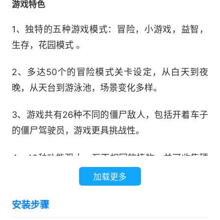
游戏特色
1、独特的五种游戏模式：冒险，小游戏，益智，
生存，花园模式 。
2、多达50个的冒险模式关卡设定，从白天到夜
晚，从天台到游泳池，场景变化多样。
3、游戏共有26种不同的僵尸敌人，包括开着车子
的僵尸驾驶员，游戏更具挑战性。
4、49种功能强大，互不相同的植物，并可收集硬
币购买宠物蜗牛等多种可选道具。
加载更多
5、打开年历，可以看到各种不同的植物与工具，
安装步骤
还有有趣的新闻。