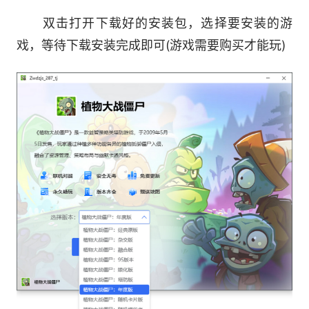
双击打开下载好的安装包，选择要安装的游
6、通过「疯狂戴夫店」购买特殊植物和工具，以
戏，等待下载安装完成即可(游戏需要购买才能玩)
任何你能想象得到的方式干掉僵尸。
7、精致的游戏画面与声音，同时还有奖励型的音
乐与视频。
8、无限次重玩，不会经历两次同样的事件，二周
目还可以打出隐藏僵尸，随时给最新鲜的游戏体验
游戏攻略
《植物大战僵尸》猫尾草获得方法介绍和作用分享
获得方法：
游戏中的猫尾草又名香蒲，获得方法是
需要在疯狂戴夫的商店购买。