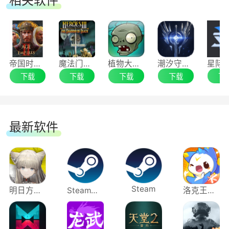
相关软件
射手等直线攻击的植物一样产生攻击效果。
游戏答疑
植物大战僵尸年度版和植物大战僵尸有什么区别？
帝国时代2
魔法门：英雄无敌
植物大战僵尸
潮汐守望者
植物大战僵尸年度版发行日期较晚，植物大战僵尸
下载
下载
下载
下载
下
年度版新加入成就系统，新增了20个成就，加入迪
斯科僵尸，多了“自制僵尸”、“自制植物”等模块，
玩家可以在游戏中自己创建一个僵尸形象，用作
最新软件
Facebook、Twitter和Steam的头像。无限次重
玩，不会经历两次同样的事件，还可以打出隐藏僵
尸，随时有最新鲜的游戏体验。
Steam
明日方舟：终末地
Steam蒸汽平台
洛克王国：世界