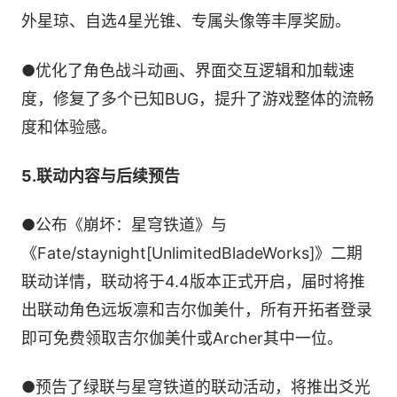
外星琼、自选4星光锥、专属头像等丰厚奖励。
●优化了角色战斗动画、界面交互逻辑和加载速
度，修复了多个已知BUG，提升了游戏整体的流畅
度和体验感。
5.联动内容与后续预告
●公布《崩坏：星穹铁道》与
《Fate/staynight[UnlimitedBladeWorks]》二期
联动详情，联动将于4.4版本正式开启，届时将推
出联动角色远坂凛和吉尔伽美什，所有开拓者登录
即可免费领取吉尔伽美什或Archer其中一位。
●预告了绿联与星穹铁道的联动活动，将推出爻光