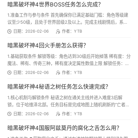
（Dominance，紫色）：自动缓慢恢复，也可通过献祭恶魔、击
暗黑破坏神4世界BOSS任务怎么完成？
杀怪物补充，用于召唤恶魔、释放恶魔指令、切换恶魔/暗影形
1.准备工作与参与条件 首先确保你已满足基础门槛：角色等级建
态，是召唤与变身玩法的核心资源。 ●灵魂裂片系统（职业核
议至少50级，且处于世界层级2及以上。完成主线剧情后，系统
心，30级解锁） 这是术士玩法的核心分水岭，玩家将绑定一只强
会在BOSS刷新前15分钟推送地图标记与倒计时通知，未完成剧
大恶魔的灵魂裂片，彻底改变职业的核心玩法逻辑：
日期：2026-02-06
作者：YTB
情也可直接前往刷新点参与，但不会收到提前提醒。职业选择
上，游侠、死灵法师、德鲁伊等输出稳定或有团队增益的职业更
暗黑破坏神4回火手册怎么获得？
适合，建议提前备好高伤害装备与恢复道具，优先堆叠易伤、暴
1.基础获取条件 解锁等级：角色达到30级后开始掉落 稀有度：分
击伤害等增伤词缀。 2.前往BOSS刷新地点并参与战斗 看到通知
魔法、稀有、传奇三种，稀有度决定属性数值上限 解锁任务：50
后立即通过传送点快速前往标记区域，提前5-10分钟到达可等待
级自动接取“回火”优先任务，完成后可获得指定回火手册并解锁
其他玩家集结，世界BOSS战斗为公共事件，最多支持12人同时
日期：2026-02-06
作者：YTB
铁匠回火功能 2.主要获取渠道 ●地狱狂潮 活动区域内敌人、精
参与，无需组队即可加入。倒计时结束后BOSS会从传送门出
英、宝箱均有高掉落率，受折磨的礼物宝箱概率最高 建议路线：
现，战斗开始后需注意躲避技能：如疫王阿煞巴的死亡之握会有
暗黑破坏神4秘语之树任务怎么快速完成？
优先开宝箱→清精英→完成区域事件→重复循环 稀有度对应：世
地面变色提示，可通过贴近其正后方规避多数攻击；贪魔阿瓦里
1.核心机制与解锁条件 秘语之树在通关主线并进入难度3后解
界1-2出魔法，世界3出稀有，世界4出传奇 ●低语古树悬赏 完成
斯会召唤金币堆和小金人，优先清理小金人可减少压力。亡魂漫
锁，位于哈维泽北部。任务目标是完成地图上随机刷新的“亡者低
10点声望任务兑换宝箱，必出1-2本随机回火手册 优点：稳定获
游者的毒雾区域需及时远离。战斗中尽量保持移动，利用BOSS
语”任务获取恐怖垂青，每10个可兑换一次奖励，奖励包括淬炼材
取，适合边做悬赏边收集，不额外花时间 ●世界首领与特殊
日期：2026-02-06
作者：YTB
技能硬直期倾泻伤害，同时注意拾取场地中的血球维持生命值。
料、回火配方、威能、传奇装备等。任务按奖励分为三类：小型
BOSS 安达利尔、冰之野兽、杜瑞尔、格里高尔、齐尔领主、瓦
3.特殊世界BOSS与赛季玩法 赛季中会新增特殊世界BOSS（如
(1个)、中型(3个)、大型(5个)恐怖垂青。 2.任务优先级（速刷必
尔申等均有高概率掉落 世界首领每次击杀稳定掉落6-10本，含稀
暗黑破坏神4国服阿兹莫丹的腐化之舌怎么用？
S11赛季的阿兹莫丹），部分需在特定事件点参与，或通过晋升
选） ●地窖清理（小型，1个）：地图上活板门图标，3-5分钟完
有/传奇手册 ●深坑与梦魇地下城 梦魇地下城：全难度可掉落，
地城获取材料手动召唤，手动召唤的BOSS可反复挑战以获取更