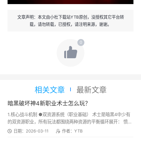
文章声明：本文由小杜下载站YTB原创，没授权其它平台转
载，请勿转载，已授权，请注明来源，谢谢。
0
相关文章
最新文章
暗黑破坏神4新职业术士怎么玩？
1.核心战斗机制 ●双资源系统（职业基础） 术士是暗黑4中少有
的双资源职业，所有玩法都围绕两种资源的平衡循环展开： 愤怒
（Wrath，红色）：由基础技能生成，核心伤害技能、法术技能
日期：2026-03-11
作者：YTB
的消耗资源，是直接制造伤害、触发核心机制的核心。 统御力