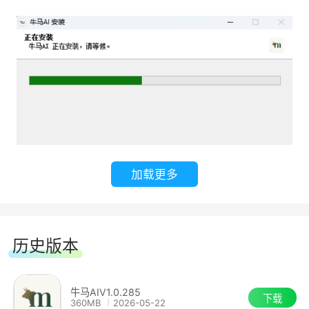
议与访谈录音，进行音频文字识别与归纳整理，高
效处理的同时保证了信息的安全性。
软件使用场景：
1.关注数据隐私安全
律师、医生、财务、企业管理者——如果你的
加载更多
工作涉及客户隐私、商业机密或敏感数据，云端 AI
让你不敢放手用。牛马AI支持完全离线运行，合
同、病历、财报都不出本地，从物理层面杜绝泄露
历史版本
风险。
2.AI 时代的超级个体
牛马AIV1.0.285
下载
360MB
2026-05-22