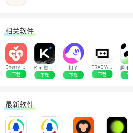
独立开发者、自由职业者、内容创作者、个人
创业者——你不需要雇一个团队。让 AI 牛马帮你
写方案、做调研、分析数据、生成报告，一个人干
相关软件
出一支团队的活，把精力留给真正需要创造力的
事。
3.重复性工作交给牛马
Cherry Studio
TRAE Work
Kimi智能助手
扣子
下载
下载
每天被日报周报、数据整理、格式转换、邮件
下载
下载
下
回复淹没？这些枯燥重复的工作就该交给 AI 牛
马。设定好任务，自动执行，定时完成，你只需要
最新软件
验收结果。从此告别无意义加班。
软件特色：