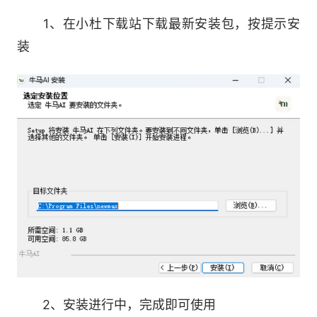
1、在小杜下载站下载最新安装包，按提示安
4.信息聚合日报
装
利用牛马AI快速构建信息源，让AI辅助阅读并
筛选高价值新闻信号，联动飞书/企业微信发送日
报。
5.自媒体内容创作
利用牛马AI快速挖掘选题，拆解爆款素材，复
刻改写与二次创作，支持公众号自动排版发布，小
红书一键出图。
6.语音文件本地化处理
2、安装进行中，完成即可使用
利用牛马AI的本地语音模型，快速处理日常会