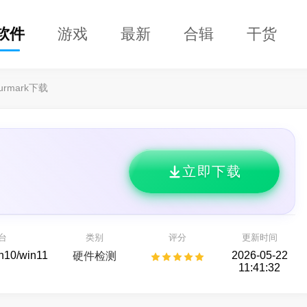
软件
游戏
最新
合辑
干货
urmark下载
立即下载
迅雷17
万兴恢复专家64位
为简,更轻快！
各种存储设备数据恢复
台
类别
评分
更新时间
通用下载器
备份还原
in10/win11
2026-05-22
硬件检测
11:41:32