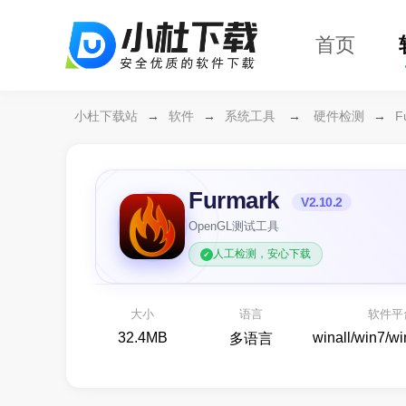
首页
小杜下载站
→
软件
→
系统工具
→
硬件检测
→
F
Furmark
V2.10.2
OpenGL测试工具
人工检测，安心下载
益盟操盘手
看股票,选好股
化繁
大小
语言
软件平
股票行情
32.4MB
winall/win7/w
多语言