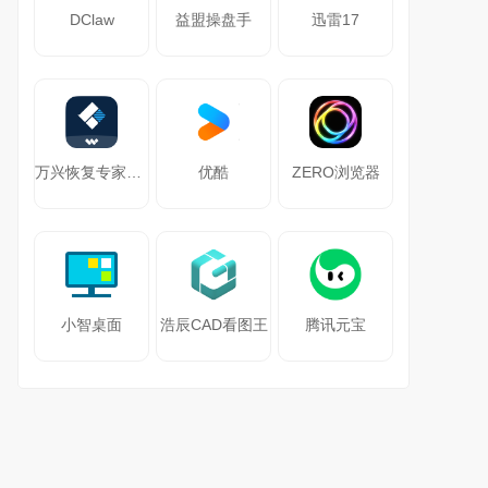
DClaw
益盟操盘手
迅雷17
万兴恢复专家64位
优酷
ZERO浏览器
小智桌面
浩辰CAD看图王
腾讯元宝