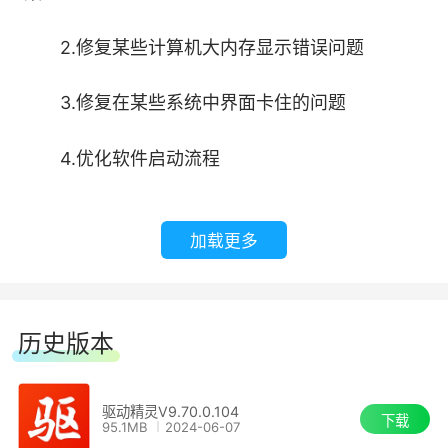
可以扫描二维码下载网卡驱动，在没有网络的情况
2.修复某些计算机大内存显示错误问题
下可以检测网卡型号，使用手机或平板扫描二维码
就可以下载网卡驱动，下载完成后，将移动设备连
3.修复在某些系统中界面卡住的问题
接到电脑，安装所下载的网卡驱动即可。
4.优化软件启动流程
2、一键体检，全面诊断
一键体检新增软件管理和垃圾清理项目，软件
加载更多
升级让电脑畅享新版软件的特性，垃圾清理让电脑
运行无阻;体检结果用分数体现电脑的健康状况，
简洁明了，快来给你的电脑做一次深度体检吧!
历史版本
3、一键忽略，还你清静
驱动精灵V9.70.0.104
下载
95.1MB
2024-06-07
每个用户都有自己的使用习惯，所以不是每个