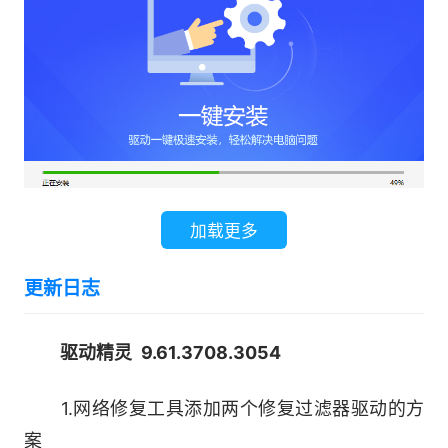
驱动程序，可自动完成驱动安装过程，双击即可完
成硬件驱动安装。当然，你也可以通过驱动精灵的
驱动还原管理界面进行驱动程序还原。
4.安全驱动卸载功能
驱动精灵可以完全、快速去除残留在系统的无
效程序，加快系统运行，用该软件卸载软件，可以
加载更多
完全的卸载程序及残留，方便好用。
更新日志
软件功能：
1、网卡驱动，即刻下载
驱动精灵 9.61.3708.3054
新装的系统或者新买的机子，不知道网卡型
1.网络修复工具添加两个修复过滤器驱动的方
号，没有网卡驱动，还不能联网怎么办?驱动精灵
案