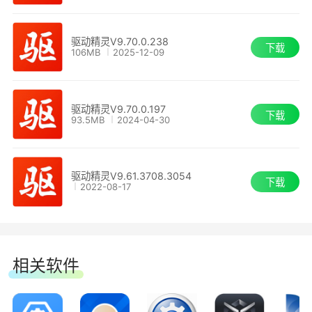
驱动用户都想要去升级，一键忽略功能，还你一个
清静的世界!
驱动精灵V9.70.0.238
下载
106MB
2025-12-09
4、完美驱动，由你掌控
驱动精灵V9.70.0.197
标准模式与玩家模式合二为一，管理驱动更直
下载
93.5MB
2024-04-30
观更方便。新版软件不满意，可以恢复旧版，更有
大量游戏驱动任你选。
驱动精灵V9.61.3708.3054
下载
2022-08-17
5、软件管理，给你所需
全新改版的软件管理，界面更加简洁有条理。
海量的软件，应有尽有，及时更新。
相关软件