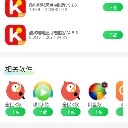
酷狗唱唱应用电脑版V5.1.6
下载
7.4MB
2026-05-26
酷狗唱唱应用电脑版V4.8.6
下载
6.6MB
2024-04-09
相关软件
全民K歌主播版
呱呱K歌伴侣
全民K歌
阿蛮歌霸KTV点歌系统
i歌
下载
下载
下载
下载
下