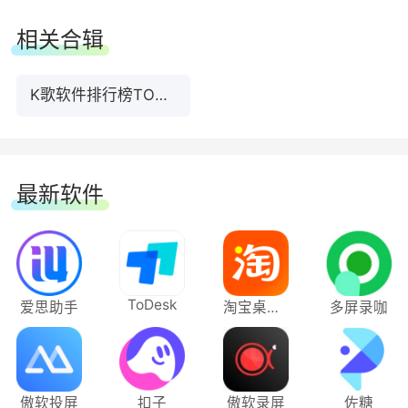
相关合辑
K歌软件排行榜TOP5下载
最新软件
ToDesk
爱思助手
淘宝桌面版
多屏录咖
傲软投屏
扣子
傲软录屏
佐糖