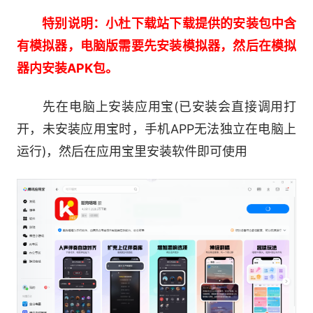
台】
特别说明：小杜下载站下载提供的安装包中含
有模拟器，电脑版需要先安装模拟器，然后在模拟
可以根据你当前真实的唱歌水平，制定体系
器内安装APK包。
化、专业化练唱课程，坚持完成每日练唱计划，即
可快速掌握K歌技巧，唱歌悄悄变好听，随口唱出
先在电脑上安装应用宝(已安装会直接调用打
好歌声。
开，未安装应用宝时，手机APP无法独立在电脑上
运行)，然后在应用宝里安装软件即可使用
【多元活动运营，娱乐氛围拉满】
定期K歌活动、娱乐游戏、家族联谊会、房间
PK赛、星座生日会、歌王争霸赛等多元活动全年
陪伴。娱乐大过天K歌皆可玩，如果你有想法还可
参与官方活动策划，一起happy。