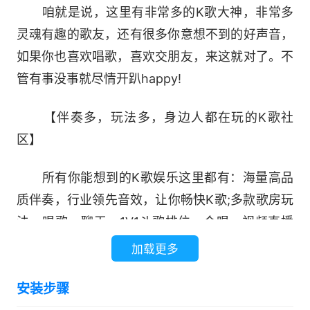
咱就是说，这里有非常多的K歌大神，非常多
灵魂有趣的歌友，还有很多你意想不到的好声音，
如果你也喜欢唱歌，喜欢交朋友，来这就对了。不
管有事没事就尽情开趴happy!
【伴奏多，玩法多，身边人都在玩的K歌社
区】
所有你能想到的K歌娱乐这里都有：海量高品
质伴奏，行业领先音效，让你畅快K歌;多款歌房玩
法，唱歌、聊天、1V1斗歌排位、合唱、视频直播
等多种玩法让你尽情娱乐。唱歌、交友、玩游戏，
加载更多
承包你所有欢乐。
安装步骤
【专业科学的练唱计划，K歌达人的练唱平