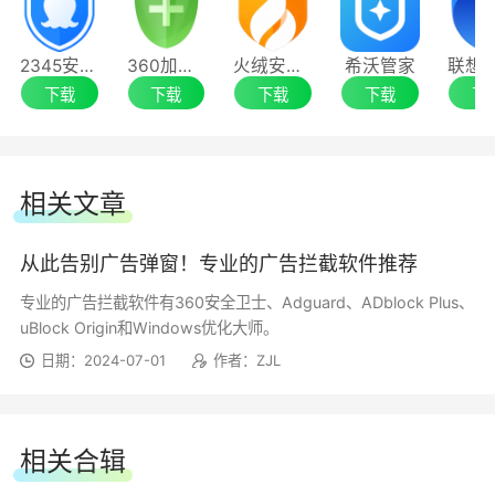
【修复】
2345安全卫士增强版
360加固助手
火绒安全软件6.0
希沃管家
●家长控制
下载
下载
下载
下载
下
1.当 AdGuard 与 ESET 同时运行时，
Facebook 页面无法完整加载
AdGuard 保护儿童免受成人内容的侵害。
相关文章
2.升级到最新版本 7.21 后应用持续崩溃
从此告别广告弹窗！专业的广告拦截软件推荐
3.应用启动时规则加载异常
专业的广告拦截软件有360安全卫士、Adguard、ADblock Plus、
2025-7-24 AdGuard v7.21
uBlock Origin和Windows优化大师。
日期：2024-07-01
作者：ZJL
【新增】
跟踪保护板块新增「停用 Windows Recall」
相关合辑
选项。