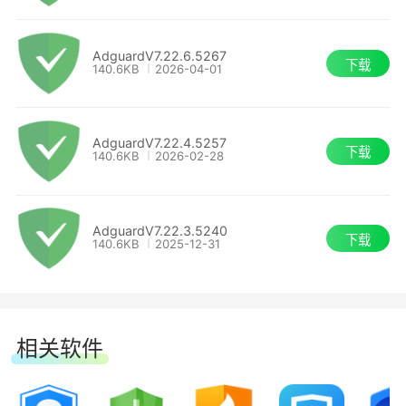
项失效
●DNS保护
2.Windows 10 Pro 22H2 中默认启用
AdguardV7.22.6.5267
下载
140.6KB
2026-04-01
Microsoft Recall 功能
AdGuard 在 DNS层面保护用户免受广告、跟踪器
和其他威胁的侵害。
3.应用启动时异常显示用户规则计数
AdguardV7.22.4.5257
下载
140.6KB
2026-02-28
4.深色主题下过滤日志活跃标签页视觉提示不
明显
AdguardV7.22.3.5240
下载
140.6KB
2025-12-31
5.过滤器更新成功却误报「错误」状态
6.自定义过滤器中不显示过滤器版本与更新日
期
相关软件
2025-8-21 AdGuard v7.21.2