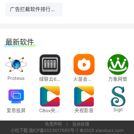
广告拦截软件排行榜前10名下载
【修复】
适用场景
1、需要拦截所有种类的广告
1.界面启动后短暂显示空白更新提示
最新软件
2、移除烦人的网络元素
2.部分过滤器手动更新后状态未变为「已更
新」
3、节省流量或加速页面载入
3.规则编辑器的搜索栏存在多余长度限制
4、工作于浏览器与应用程序
Proteus
绿联云64位
火苗会议电脑版
万象网管
4.启用在设置中显示 AdGuard VPN 后，设置
5、保持网站功能和外观
界面未立即显示 VPN 图标
常见问题
Sigil
爱思投屏
CBox央视影音
央视影音
5.程序更新后在 %AppData% 目录下残留空文
什么是广告拦截程序？
件夹
免责声明
投诉处理
小杜下载
渝ICP备2023017685号-1
©2025 xiaoduxz.com