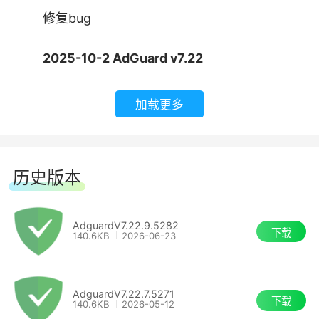
修复bug
●安全浏览
2025-10-2 AdGuard v7.22
AdGuard 防御网络钓鱼和恶意网站。
【改进】
加载更多
1.将 Perplexity Comet 添加到受支持的浏览
器列表
历史版本
2.当用户脚本需要修改内容安全策略时添加警
告提示
AdguardV7.22.9.5282
下载
140.6KB
2026-06-23
【修复】
AdguardV7.22.7.5271
1.「在 DNS 过滤中排除指定 Wi-Fi SSID」选
下载
140.6KB
2026-05-12