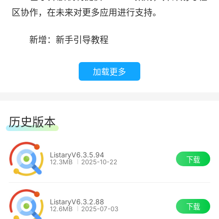
区协作，在未来对更多应用进行支持。
收藏和历史
新增：新手引导教程
Windows中长期缺少的是能够快速轻松地访
问您喜欢的文件夹选择以及以前打开的窗口的历史
帮助用户了解Listary的快捷键、搜索功能和文
加载更多
记录。现在使用Listary的收藏夹和历史记录功能，
件夹自动跳转功能。
您可以将文件夹添加到“收藏夹”部分，并通过单击
其他更新
按钮浏览窗口历史记录以便于访问。就像你最喜欢
历史版本
的网络浏览器中的书签功能一样。
改进：快速切换现在保持显示状态。
命令
ListaryV6.3.5.94
下载
12.3MB
2025-10-22
改进：改进了双击Ctrl的激活能力，并解决了
以前某些情况下无法激活的问题。
保持工作流程的快速高效!
ListaryV6.3.2.88
修复：修复了选项中新增动作不完整的问题。
下载
使用Listary的命令功能，您可以使用一组热键
12.6MB
2025-07-03