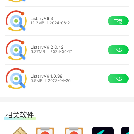
命令快速完成诸如打开上一个文件夹，浏览当前文
件夹，复制文件夹路径，转到应用程序文件夹，将
ListaryV6.3
下载
列表导出为CSV，显示隐藏文件等任务。全部使用
12.3MB
2024-06-21
单击或键命令。
ListaryV6.2.0.42
网页搜索和网站发布
下载
6.37MB
2024-04-17
使用强大的Listary Keyword引擎，您可以直
接在Listary的命令窗口中键入搜索，以启动任何网
ListaryV6.1.0.38
下载
5.9MB
2023-04-26
站或搜索引擎的浏览器窗口。
您只需单击两次Ctrl键启动Listary并开始键入
关键字搜索，而不是单击或跳转到浏览器。例如，
相关软件
“gg如何编写html”将在您喜欢的浏览器中打开“如
何编写html”的Google搜索结果。