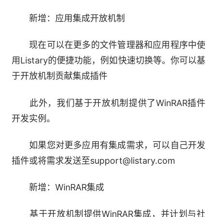
结果，创建更快的工作流程。
新增：应用集成开放机制
快速切换
现在可以在更多的文件管理器和应用程序中使
用Listary的便捷功能，例如快速切换等。你可以基
您是否厌倦了通过一系列打开的窗口来处理程
于开放机制贡献集成插件
序中的文件？使用Listary的快速切换功能，只需单
击Ctrl + G即可立即跳转到您正在使用的文件的打
此外，我们基于开放机制提供了WinRAR插件
开文件夹。
开发实例。
动作和上下文菜单
如果您对更多应用有集成需求，可以自己开发
插件或将需求发送至support@listary.com
在任何Listary搜索菜单中，只需按右箭头键即
可操作所选文件或文件夹。您将立即看到弹出文件
新增：WinRAR集成
的上下文菜单。从那里，Listary的所有命令都在您
的指尖。更少的点击意味着更快的工作流!
基于开放机制提供WinRAR集成，并计划与社