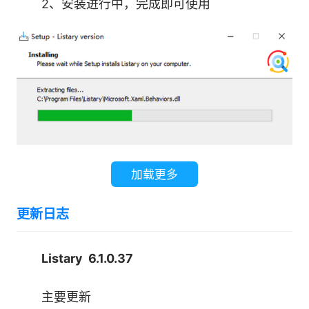
2、安装进行中，完成即可使用
启动应用
Listary用户最强大和最受欢迎的好处之一是启
动应用程序功能。只需单击两次Ctrl键，即可键入
要打开的程序或应用程序的名称，或使用短代码，
单击return，Listary将打开该程序。
加载更多
例如，单击Ctrl两次，然后键入“Word”，
Listary将打开Microsoft Word。或者，为
更新日志
PowerPoint输入'pp'，为Photoshop输入'ps'，瞧!
Listary打开程序!
Listary 6.1.0.37
随着时间的推移它会变得越来越好。 Listary
主要更新
使用您的启动和搜索历史记录自动优化和改进搜索