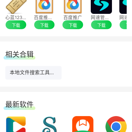
Listary包括针对热门网站的大量关键字查询，
心蓝12306订票助手
百度推广助手
百度推广
网速管家Speedtest电脑版
如Twitter，Facebook，维基百科，Youtube，
下载
下载
下载
下载
下
Bing，亚马逊，谷歌地图等等。
鼠标
相关合辑
就像挥动魔杖来访问您需要的任何东西一样，
本地文件搜索工具排行榜TOP10下载
Listary的鼠标附件可让您双击Windows环境中的
任何位置，打开包含所有最常访问的文件和文件夹
以及磁盘菜单的电源菜单。或者只需单击两次Ctrl
键，即可在屏幕上打开Listary搜索工具栏。
最新软件