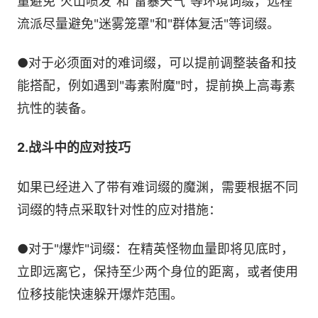
量避免"火山喷发"和"雷暴天气"等环境词缀，远程
流派尽量避免"迷雾笼罩"和"群体复活"等词缀。
●对于必须面对的难词缀，可以提前调整装备和技
能搭配，例如遇到"毒素附魔"时，提前换上高毒素
抗性的装备。
2.战斗中的应对技巧
如果已经进入了带有难词缀的魔渊，需要根据不同
词缀的特点采取针对性的应对措施：
●对于"爆炸"词缀：在精英怪物血量即将见底时，
立即远离它，保持至少两个身位的距离，或者使用
位移技能快速躲开爆炸范围。