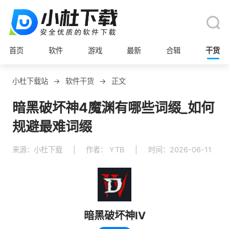
首页
软件
游戏
最新
合辑
干货
小杜下载站
→
软件干货
→
正文
暗黑破坏神4魔渊有哪些词缀_如何
规避最难词缀
来源：小杜下载
|
作者： YTB
|
时间：2026-06-11
暗黑破坏神IV