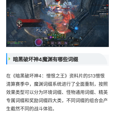
暗黑破坏神4魔渊有哪些词缀
在《暗黑破坏神4：憎恨之王》资料片的S13憎恨
清算赛季中，魔渊词缀系统进行了全面重制，按照
效果类型可以分为环境词缀、怪物通用词缀、精英
专属词缀和奖励词缀四大类，不同词缀的组合会产
生截然不同的战斗体验。