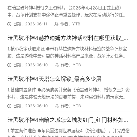
在暗黑破坏神4憎恨之王资料片（2026年4月28日正式上线）
中，战争计划支持中途停止与重置操作，玩家在活动执行的任意
阶段都可以返回忒弥斯的战争计划指挥台，通过"新建计划"按钮
日期：2026-06-11
作者：YTB
终止当前正在进行的战争计划，操作没有等级或进度限制，仅会
产生特定的资源与进度损失。
暗黑破坏神4赫拉迪姆方块神话材料在哪里获取_怎么快速获取
1.核心稳定获取来源 ●带有赫拉迪姆方块材料标签的战争计划宝
箱：这是游戏中最可靠的神话材料高产量来源，战争计划任务的
难度等级直接决定掉落材料的品质，神话级共鸣原初之尘仅在折
日期：2026-06-10
作者：YTB
磨4及以上难度的高阶战争计划中产出，当你在战争计划进度树
中解锁"更高级装备战利品"节点后，每个宝箱的神话材料掉落数
暗黑破坏神4天塔怎么解锁_最高多少层
量会提升50%以上。 ●低语之树（TreeofWhispers）奖励宝
1.基础前置条件 ●必须购买并安装《暗黑破坏神4：憎恨之王》资
箱：完成低语赏金任务并开启对应奖励宝箱可以获得稳定的神话
料片，这是体验天塔玩法的首要前提，未购买资料片的玩家无法
材料掉落，非常适合日常休闲玩家积累资源，宝箱内容涵盖所有
解锁该内容。 ●创建赛季角色或使用永恒界域的现有角色进入游
品质的原初之尘，在折磨8及以上难度下，开出共鸣原初之尘的
日期：2026-06-10
作者：YTB
戏，天塔玩法同时支持赛季界域和永恒界域，两个界域的进度与
概率会从基础的5%提升至20%左右。 ●78级及以上终局精英怪
排行榜相互独立。 2.完成赛季等级2的关键任务 ●推进憎恨清算
物：所有78级及以上的终局精英怪物包都有概率掉落神话级赫拉
暗黑破坏神4幽暗之城怎么触发红门_红门材料如何获得
赛季的挑战任务，完成赛季等级1的所有基础目标，包括资料片主
迪姆方块材料，折磨难度越高，掉落数量和品质提升越明显，其
1.前置条件准备 ●角色需达到世界层级4（折磨难度），并完成憎
线剧情的关键节点与基础终局内容引导。
中地狱潮先驱者（HelltideHarbingers）的神话材料掉落率在所