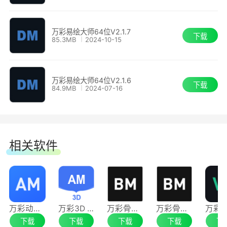
修复bug
万彩易绘大师64位V2.1.7
下载
85.3MB
2024-10-15
1. 工程保存：修复打开有蒙版效果的svg保存
工程图层顺序异常问题。
万彩易绘大师64位V2.1.6
下载
84.9MB
2024-07-16
2. 其他：修复了部分已知缺陷
万彩易绘大师 2.1.6
相关软件
新增功能
1. AI绘图：优化部分风格模型(包含皮克斯、扁
平插画、写实、3D渲染、中国彩墨、唯美日漫、
万彩动画大师64位
万彩3D 64位
万彩骨骼大师64位
万彩骨骼大师32位
自由风格、油画质感、梵高、平涂绘本)，提高图
下载
下载
下载
下载
下