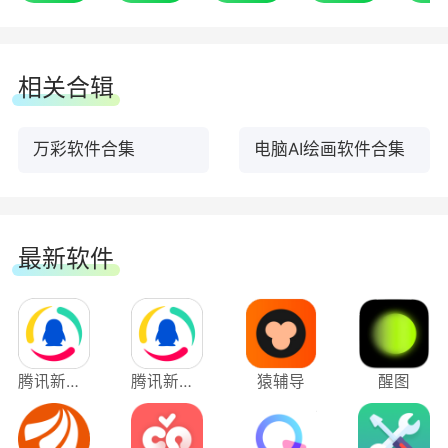
片生成质量
2. AI绘图：新增两个风格模型(皮克斯动画、
相关合辑
国风插画)
万彩软件合集
电脑AI绘画软件合集
3. AI绘图：支持在生成后图片的基础上再次放
大查看图片
4. 矢量图转换：优化小屏幕时自适应
最新软件
修复bug
1. 帧动画：修复了保存工程后重新打开图片素
材丢失的问题
腾讯新闻应用电脑版
腾讯新闻电脑版
猿辅导
醒图
2. 帧动画、矢量图编辑：修复了更改画布尺寸