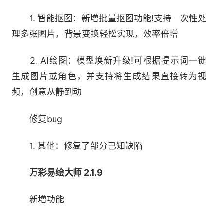
1. 智能抠图：新增批量抠图功能!支持一次性处
上传照片，选择模板，轻松两步，让您在家也
理多张图片，背景变换轻松实现，效率倍增
能拍写真大片。海量素材、高清人像、数字分身、
无忧下载
2. AI绘图：模型焕新升级!可根据提示词一键
生成图片或角色，并支持将生成结果直接转为视
3、老照片修复
频，创意从静到动
AI帮您智能复原照片清晰度和色彩，精准识别
修复bug
修复破损细节，重拾逝去的时光美好瞬间。智能修
复、高清还原、场景多样、色彩填充
1. 其他：修复了部分已知缺陷
4、矢量素材编辑
万彩易绘大师 2.1.9
界面简洁操作简单，灵活的绘图工具，
新增功能
10000+SVG素材，满足您的矢量素材编辑需求。