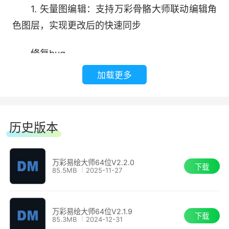
1. 矢量图编辑：支持万彩骨骼大师联动编辑角
色图层，实现更改后的快速同步
修复bug
加载更多
1. 工程保存：修复打开有蒙版效果的svg保存
工程图层顺序异常问题。
历史版本
2. 其他：修复了部分已知缺陷
万彩易绘大师 2.1.7
万彩易绘大师64位V2.2.0
下载
85.5MB
2025-11-27
新增功能
1. 矢量图编辑：支持万彩骨骼大师联动编辑角
万彩易绘大师64位V2.1.9
下载
85.3MB
2024-12-31
色图层，实现更改后的快速同步