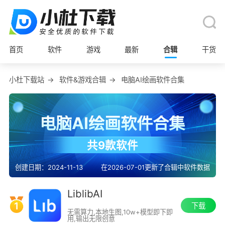
首页
软件
游戏
最新
合辑
干货
小杜下载站
→
软件&游戏合辑
→
电脑AI绘画软件合集
电脑AI绘画软件合集
共9款软件
创建日期：2024-11-13
在2026-07-01更新了合辑中软件数据
LiblibAI
1
下载
无需算力,本地生图,10w+模型即下即
用,输出无限创意