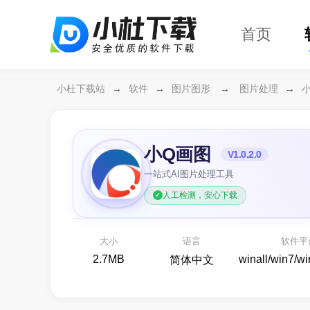
首页
小杜下载站
→
软件
→
图片图形
→
图片处理
→
小Q画图
V1.0.2.0
一站式AI图片处理工具
人工检测，安心下载
万兴恢复专家64位
开箱
各种存储设备数据恢复
大小
语言
软件平
备份还原
2.7MB
winall/win7/w
简体中文