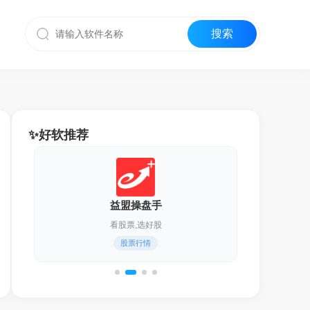
✨好软推荐
迅雷17
化繁为简,更轻快！
通用下载器