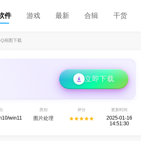
软件
游戏
最新
合辑
干货
小Q画图下载
立即下载
DClaw
益盟操盘手
即用的 AI 智能助手
看股票,选好股
台
类别
评分
更新时间
AI助手
股票行情
in10/win11
2025-01-16
图片处理
14:51:30