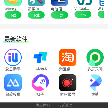
VirtualBox
Wins优化清理大师
迅读DLL修复工具
电脑店U盘启动盘制作工具
下载
下
下载
下载
下载
最新软件
ToDesk
爱思助手
淘宝桌面版
多屏录咖
傲软投屏
扣子
傲软录屏
佐糖
免责声明
投诉处理