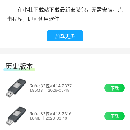
8、执行坏块检查，包括检测“假”闪存驱动器。
在小杜下载站下载最新安装包，无需安装，点
击程序，即可使用软件
9、Rufus还非常快,比如在从ISO镜像创建
Windows 7 USB安装盘的时候，他比
加载更多
UNetbootin，Universal USB Installer 或者
Windows 7 USB download tool大约快2倍。
适用场景
历史版本
1、需要将可引导 ISO (Windows、Linux、UEFI
等) 刻录到 USB 安装媒介的情况
Rufus32位V4.14.2377
下载
1.85MB
2026-05-15
2、需要处理未安装操作系统的设备的情况
Rufus32位V4.13.2316
下载
3、需要在 DOS 环境下刷写 BIOS 或其他固件的情
1.8MB
2026-03-16
况