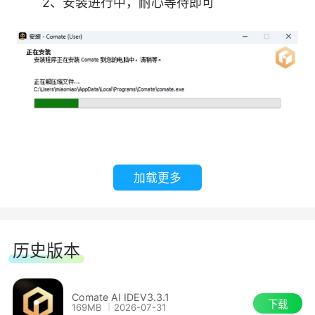
2、安装进行中，耐心等待即可
预测下一处要编辑的光标位置
通过自然语言和代码库“对话”
分析整个代码库梳理业务逻辑
感知上下文提高代码生成质量
关联企业知识库进行代码生成
加载更多
软件特色：
1、智能体
历史版本
文心快码内置强大的编程智能体，能够理解复
Comate AI IDEV3.3.1
杂的编程任务，并与开发者协同完成。
下载
169MB
2026-07-31