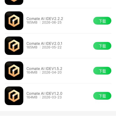
编程智能体 Zulu：作为默认交互入口，Zulu
支持通过自然语言对话，端到端地完成各类编程任
Comate AI IDEV2.2.2
下载
165MB
2026-06-25
务，实现与开发者的高效协同。
自定义智能体：为特定技术领域或业务场景提
Comate AI IDEV2.0.1
下载
165MB
2026-05-22
供深度优化，弥补通用模型在专业领域的不足。同
时支持用户按需定制，满足个性化的编程需求。
Comate AI IDEV1.5.2
多智能体协同：能够自动将复杂任务拆解，并
下载
164MB
2026-04-20
唤起多个分工明确的子智能体协同处理。通过隔离
不同任务的上下文，高效完成更大规模、更复杂的
Comate AI IDEV1.2.0
软件工程任务。
下载
164MB
2026-03-23
领域知识与工具集成：通过自定义规则(Rules)