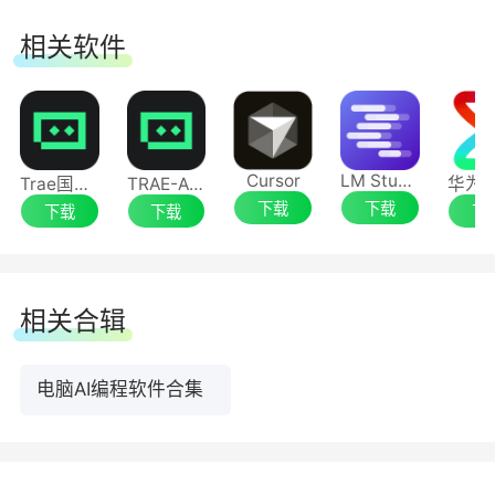
与 MCP 配置，可轻松接入企业或个人的领域知识
相关软件
库及第三方工具，增强智能体的专业能力。
2、代码补全
代码补全：在您编码时，能够精准理解代码上
Cursor
LM Studio
Trae国际版
TRAE-AI编程
下文，实时预测并生成从单行到整个代码块的补全
下载
下载
下载
下载
下
内容。
超级代码补全：能够智能预测您下一步可能需
相关合辑
要编写代码的位置，并提供代码改写建议。
电脑AI编程软件合集
行间命令：在代码编辑区内提供丰富的快捷指
令，支持一键完成代码解释、添加函数注释、生成
单元测试等高频操作。