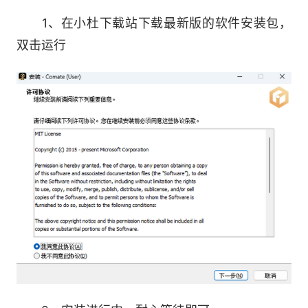
1、在小杜下载站下载最新版的软件安装包，
3、多IDE完美适配
双击运行
适配JetBrains、VSCode等主流IDE，安装即
用
4、代码效果实时预览
一键生成预览链接，浏览器实时呈现运行效果
5、丝丝入扣的超级“代码补全”
上下文依赖分析进行代码补全
自动修正拼写错误并补全代码