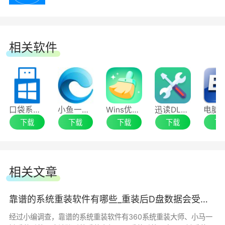
4.增加资料备份/还原资料，安全可靠、快速;
相关软件
5.增加系统备份/还原系统，完全可以取代一键
备份还原类的软件;
6.检测并续传上次未下载完的任务;
口袋系统WinToGo
小鱼一键重装系统工具
Wins优化清理大师
迅读DLL修复工具
7.可以重选系统，重选系统时，将上次的下载
下载
下载
下载
下载
下
数据清零;
8.下载过程中软件会自动检测网络状况，网络
相关文章
如果有闪断或中断会自动重新连接;
靠谱的系统重装软件有哪些_重装后D盘数据会受影响吗
9.更新迅雷下载模块，下载速度与稳定性与直
经过小编调查，靠谱的系统重装软件有360系统重装大师、小马一
接使用迅雷下载媲美;