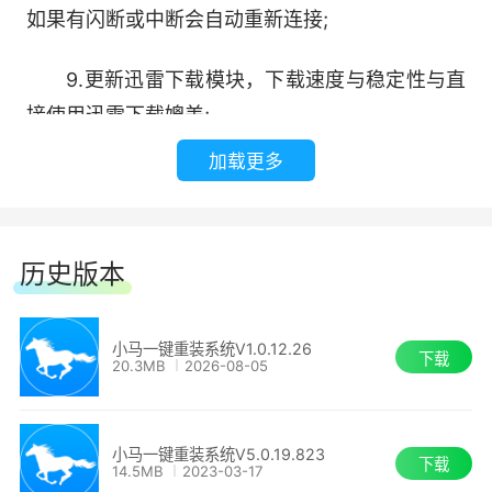
如果有闪断或中断会自动重新连接;
9.更新迅雷下载模块，下载速度与稳定性与直
接使用迅雷下载媲美;
加载更多
10.自动识别MBR/GPT分区表;
11、修复部分XP系统出现无法重装的问题。
历史版本
小马一键重装系统 官方版 5.0.19.823
小马一键重装系统V1.0.12.26
1.全新内核改进，全新清爽界面;
下载
20.3MB
2026-08-05
2.检测并显示系统和硬件状态;
小马一键重装系统V5.0.19.823
下载
14.5MB
2023-03-17
3.检测和显示网络连接状态;