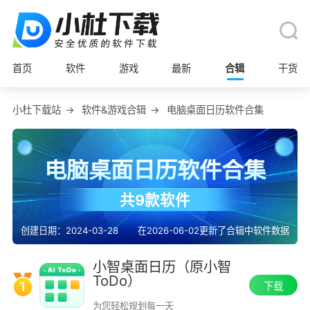
首页
软件
游戏
最新
合辑
干货
小杜下载站
→
软件&游戏合辑
→
电脑桌面日历软件合集
电脑桌面日历软件合集
共9款软件
创建日期：2024-03-28
在2026-06-02更新了合辑中软件数据
小智桌面日历（原小智
ToDo）
1
下载
为您轻松规划每一天