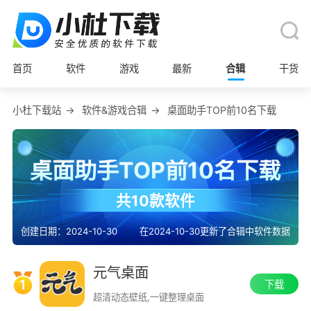
首页
软件
游戏
最新
合辑
干货
小杜下载站
→
软件&游戏合辑
→
桌面助手TOP前10名下载
桌面助手TOP前10名下载
共10款软件
创建日期：2024-10-30
在2024-10-30更新了合辑中软件数据
元气桌面
1
下载
超清动态壁纸,一键整理桌面